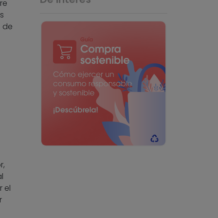
re
s
s de
r,
l
 el
r