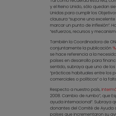
Tal como recuerda esta red, co
y el Reino Unido, sólo quedan s
Unidas para cumplir los Objetivo
clausura “supone una excelente 
marcar un punto de inflexión”. 
“esfuerzos, recursos y mecanism
También la Coordinadora de ON
conjuntamente la publicación
“
se hace referencia a la necesid
países en desarrollo para financi
sentido, subraya que uno de lo
“prácticas habituales entre los
comerciales o políticos” o la fa
Respecto a nuestro país,
Interm
2008. Cambio de rumbo”, que Es
ayuda internacional”. Subraya qu
donantes del Comité de Ayuda al
países que incrementaron su ayud