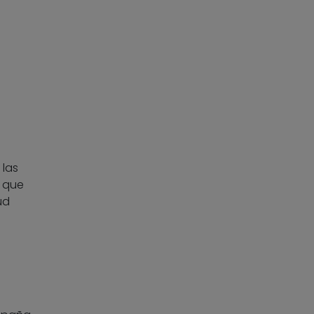
 las
n que
ud