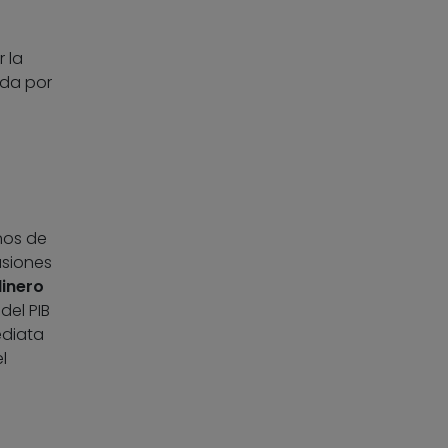
r la
ada por
nos de
usiones
dinero
del PIB
ediata
l