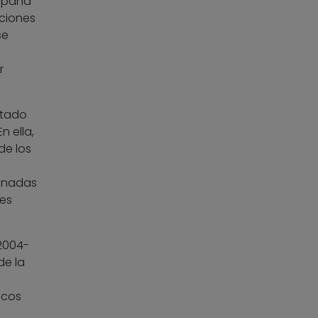
España
aciones
se
r
itado
 En ella,
de los
minadas
ses
2004-
de la
ocos