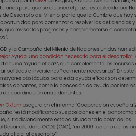
mpuesta por 15
ONG
de Bélgica, Francia, Alemania, Italia, 
iete años para que se alcance el plazo establecido por N
s de Desarrollo del Milenio, por lo que la Cumbre que hoy 
oportunidad para comenzar a resolver las deficiencias y
Hay que revisar los progresos y comprometerse a concreta
os”.
GD y la Campaña del Milenio de Naciones Unidas han ed
Mejor Ayuda: una condición necesaria para el desarrollo”
.
ad de una “ayuda eficaz”, que complemente los recursos 
ar políticas e inversiones “realmente necesarias”. En este
s mayores obstáculos para esta ayuda eficaz son deter
 países donantes, como la concesión de ayuda por intere
lta de coordinación entre donantes.
ón Oxfam
asegura en el informe “Cooperación española 
paña “está modificando sus posiciones en el panorama 
e, si tradicionalmente estaba situada “a la cola” de los
 Desarrollo de la OCDE (CAD), “en 2006 fue uno de los p
a oficial al desarrollo”.