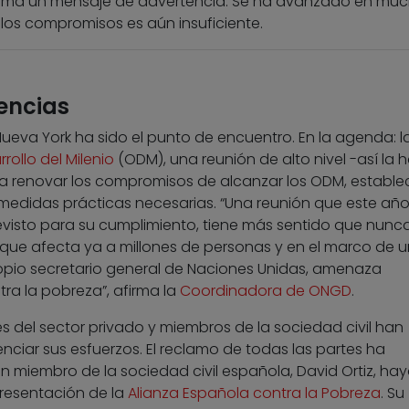
isma un mensaje de advertencia: Se ha avanzado en mu
 los compromisos es aún insuficiente.
encias
ueva York ha sido el punto de encuentro. En la agenda: l
rollo del Milenio
(ODM), una reunión de alto nivel -así la 
 renovar los compromisos de alcanzar los ODM, estable
medidas prácticas necesarias. “Una reunión que este año
visto para su cumplimiento, tiene más sentido que nunc
ria que afecta ya a millones de personas y en el marco de 
propio secretario general de Naciones Unidas, amenaza
ra la pobreza”, afirma la
Coordinadora de ONGD
.
s del sector privado y miembros de la sociedad civil han
ciar sus esfuerzos. El reclamo de todas las partes ha
un miembro de la sociedad civil española, David Ortiz, ha
presentación de la
Alianza Española contra la Pobreza
. Su