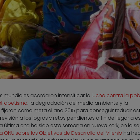
es mundiales acordaron intensificar la
lucha contra la po
lfabetismo
, la degradación del medio ambiente y la
e fijaron como meta el año 2015 para conseguir reducir es
visión a los logros y retos pendientes a fin de llegar a e
a última cita ha sido esta semana en Nueva York, en la s
 ONU sobre los Objetivos de Desarrollo del Milenio
ha he