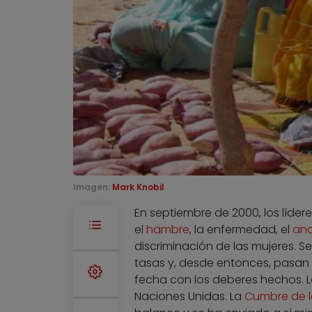
Imagen:
Mark Knobil
En septiembre de 2000, los líder
el
hambre
, la enfermedad, el
ana
discriminación de las mujeres. S
tasas y, desde entonces, pasan re
fecha con los deberes hechos. L
Naciones Unidas. La
Cumbre de la