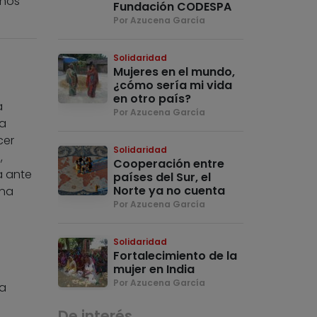
chos
Fundación CODESPA
Por Azucena García
Solidaridad
Mujeres en el mundo,
¿cómo sería mi vida
en otro país?
a
Por Azucena García
ha
cer
Solidaridad
,
Cooperación entre
a ante
países del Sur, el
Norte ya no cuenta
una
Por Azucena García
Solidaridad
Fortalecimiento de la
mujer en India
Por Azucena García
ya
De interés