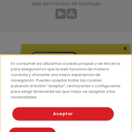
App del Camino de Santiago
×
Más información
¿Quiénes somos?
En consumer.es utilizamos cookies propias y de terceros
Hemeroteca
para asegurarnos que la web funciona de manera
correcta y ofrecerte una mejor experiencia de
Contacto
navegación. Puedes aceptar todas las cookies
pulsando el botón “aceptar”, rechazarlas o configurarlas
Prensa
para elegir libremente las que mejor se adaptan a tus
Corpus Lingüístico Consumer
necesidades.
© Fundación EROSKI
Aceptar
Aviso legal
Políticas de privacidad
Políticas de cookies