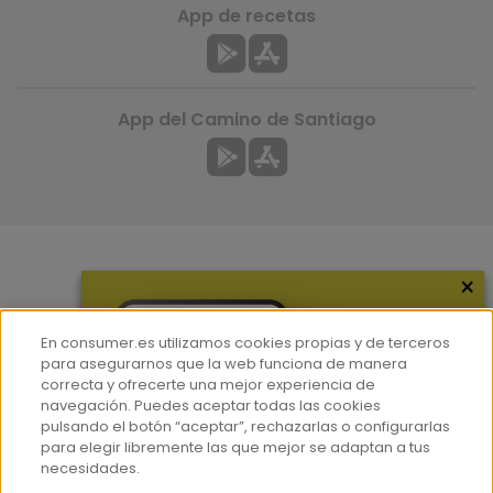
App de recetas
App del Camino de Santiago
×
Más información
¿Quiénes somos?
En consumer.es utilizamos cookies propias y de terceros
Hemeroteca
para asegurarnos que la web funciona de manera
correcta y ofrecerte una mejor experiencia de
Contacto
navegación. Puedes aceptar todas las cookies
pulsando el botón “aceptar”, rechazarlas o configurarlas
Prensa
para elegir libremente las que mejor se adaptan a tus
Corpus Lingüístico Consumer
necesidades.