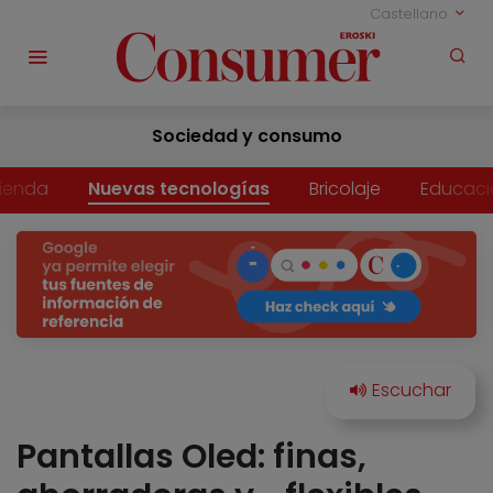
Castellano
Sociedad y consumo
vienda
Nuevas tecnologías
Bricolaje
Educaci
Pantallas Oled: finas,