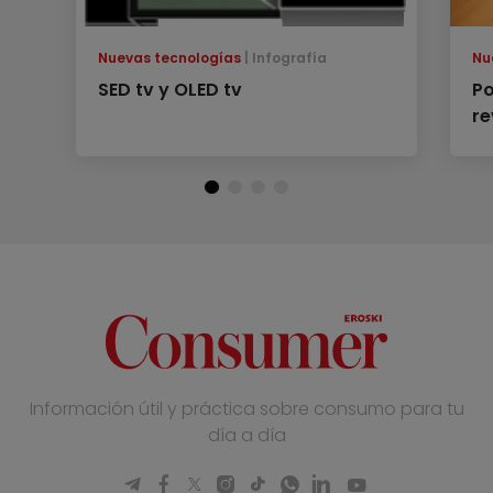
Nuevas tecnologías
Infografía
Nu
SED tv y OLED tv
Po
re
Información útil y práctica sobre consumo para tu
día a día