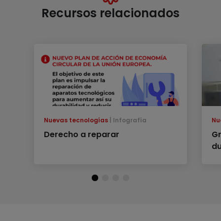
Recursos relacionados
Nuevas tecnologías
Infografía
Nu
Derecho a reparar
Gr
du