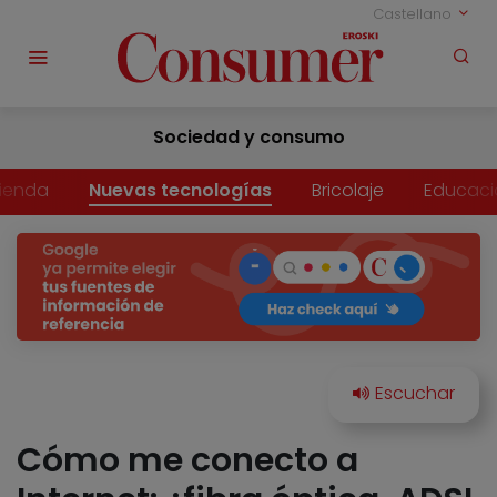
Castellano
Sociedad y consumo
vienda
Nuevas tecnologías
Bricolaje
Educaci
Cómo me conecto a