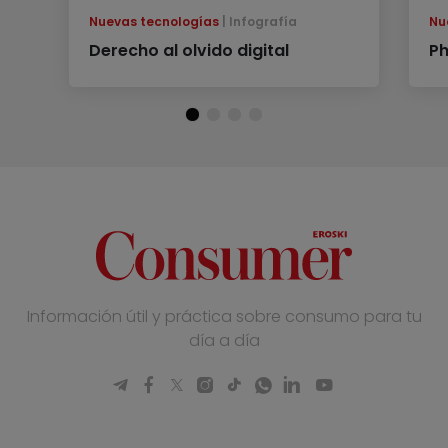
Nuevas tecnologías
Infografía
Nu
Derecho al olvido digital
Ph
Información útil y práctica sobre consumo para tu
día a día