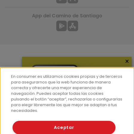
App del Camino de Santiago
×
Más información
¿Quiénes somos?
En consumer.es utilizamos cookies propias y de terceros
Hemeroteca
para asegurarnos que la web funciona de manera
correcta y ofrecerte una mejor experiencia de
Contacto
navegación. Puedes aceptar todas las cookies
pulsando el botón “aceptar”, rechazarlas o configurarlas
Prensa
para elegir libremente las que mejor se adaptan a tus
Corpus Lingüístico Consumer
necesidades.
© Fundación EROSKI
Aceptar
Aviso legal
Políticas de privacidad