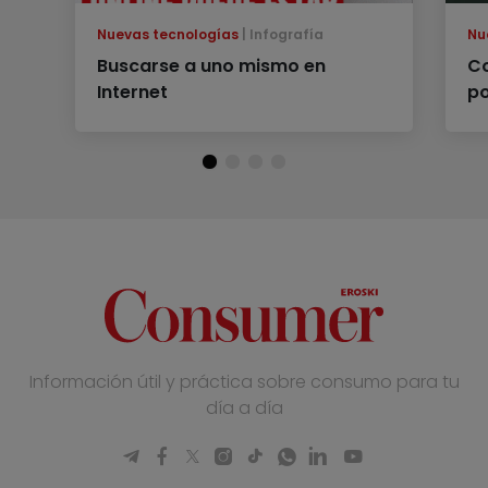
Nuevas tecnologías
Infografía
Nu
Buscarse a uno mismo en
Co
Internet
p
Información útil y práctica sobre consumo para tu
día a día