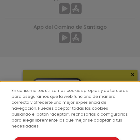
App del Camino de Santiago
×
Más información
¿Quiénes somos?
En consumer.es utilizamos cookies propias y de terceros
Hemeroteca
para asegurarnos que la web funciona de manera
correcta y ofrecerte una mejor experiencia de
Contacto
navegación. Puedes aceptar todas las cookies
pulsando el botón “aceptar”, rechazarlas o configurarlas
Prensa
para elegir libremente las que mejor se adaptan a tus
Corpus Lingüístico Consumer
necesidades.