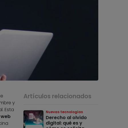
Artículos relacionados
te
ombre y
l. Esta
Nuevas tecnologías
a web
Derecho al olvido
digital: qué es y
cina