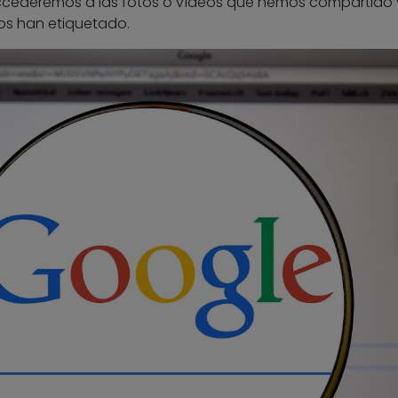
ccederemos a las fotos o vídeos que hemos compartido 
os han etiquetado.