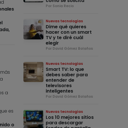
cómo se solicita
ad
Por Sonia Recio
onales
Nuevas tecnologías
el
Dime qué quieres
ada,
hacer con un smart
TV y te diré cuál
elegir
Por David Gómez Bolaños
Nuevas tecnologías
Smart TV: lo que
 más
debes saber para
da
entender de
televisores
inteligentes
os a
Por David Gómez Bolaños
que es
Nuevas tecnologías
Los 10 mejores sitios
para descargar
nido o