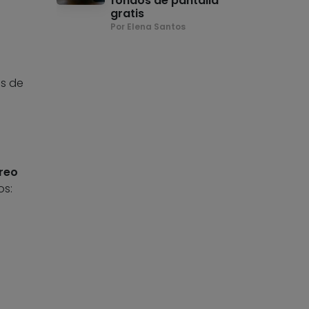
fondos de pantalla
gratis
Por Elena Santos
as de
rreo
os: