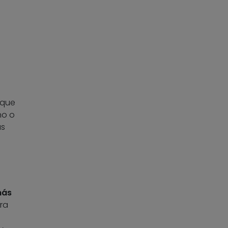
 que
no o
as
más
ra