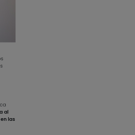
os
es
ica
 al
en las