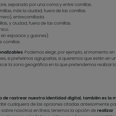
bre, separado por una coma y entre comillas.
illas, más la ciudad, fuera de las comillas.
úmero), entrecomillada.
las, y ciudad, fuera de las comillas.
nico.
sin espacios y guiones).
e comillas.
onalizables
. Podemos elegir, por ejemplo, el momento en
nes, si preferimos agruparlas, si queremos que estén en u
ificar la zona geográfica en la que pretendemos realizar l
a de rastrear nuestra identidad digital, también es la 
bir cualquiera de las opciones citadas anteriormente pa
e sobre nosotros en línea, tenemos la opción de
realizar