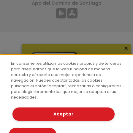
App del Camino de Santiago
×
Más información
¿Quiénes somos?
En consumer.es utilizamos cookies propias y de terceros
Hemeroteca
para asegurarnos que la web funciona de manera
correcta y ofrecerte una mejor experiencia de
Contacto
navegación. Puedes aceptar todas las cookies
pulsando el botón “aceptar”, rechazarlas o configurarlas
Prensa
para elegir libremente las que mejor se adaptan a tus
Corpus Lingüístico Consumer
necesidades.
© Fundación EROSKI
Aceptar
Aviso legal
Políticas de privacidad
Políticas de cookies