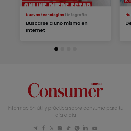
Nuevas tecnologías
Infografía
Nu
Buscarse a uno mismo en
De
Internet
Información útil y práctica sobre consumo para tu
día a día