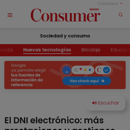
Castellano
Sociedad y consumo
vienda
Nuevas tecnologías
Bricolaje
Educaci
El DNI electrónico: más