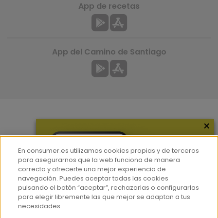
App de recetas
App del Camino de Santiago
×
Más información
¿Quiénes somos?
En consumer.es utilizamos cookies propias y de terceros
Hemeroteca
para asegurarnos que la web funciona de manera
correcta y ofrecerte una mejor experiencia de
Contacto
navegación. Puedes aceptar todas las cookies
pulsando el botón “aceptar”, rechazarlas o configurarlas
Prensa
para elegir libremente las que mejor se adaptan a tus
Corpus Lingüístico Consumer
necesidades.