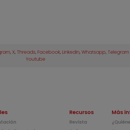
gram
,
X
,
Threads
,
Facebook
,
Linkedin
,
Whatsapp
,
Telegram
Youtube
les
Recursos
Más in
ntación
Revista
¿Quién