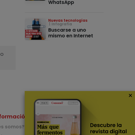
WhatsApp
Nuevas tecnologías
Infografía
Buscarse a uno
mismo en Internet
o
×
formación
Nuestras Apps
es somos?
App de recetas