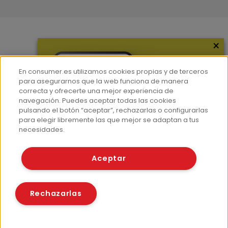
×
Más información
¿Quiénes somos?
En consumer.es utilizamos cookies propias y de terceros
Hemeroteca
para asegurarnos que la web funciona de manera
correcta y ofrecerte una mejor experiencia de
Contacto
navegación. Puedes aceptar todas las cookies
pulsando el botón “aceptar”, rechazarlas o configurarlas
Prensa
para elegir libremente las que mejor se adaptan a tus
Corpus Lingüístico Consumer
necesidades.
© Fundación EROSKI
Aceptar
Aviso legal
Políticas de privacidad
Políticas de cookies
Rechazarlas