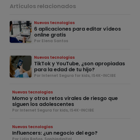
Artículos relacionados
Nuevas tecnologías
6 aplicaciones para editar vídeos
online gratis
Por Elena Santos
Nuevas tecnologías
TikTok y YouTube, ¿son apropiadas
para la edad de tu hijo?
Por Internet Segura for kids, IS4K-INCIBE
Nuevas tecnologías
Momo y otros retos virales de riesgo que
siguen los adolescentes
Por Internet Segura for kids, IS4K-INCIBE
Nuevas tecnologías
Influencers: ¿un negocio del ego?
Por Lidia Baños, Sophiadigital