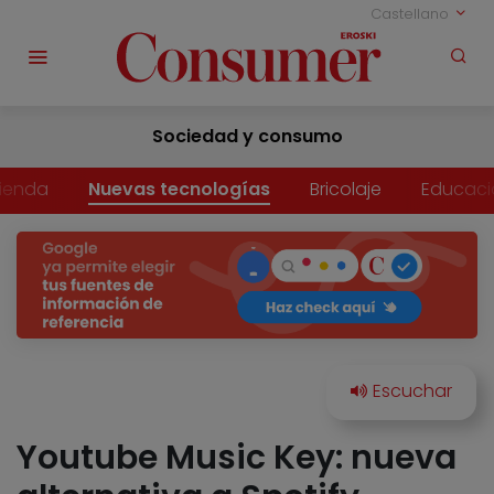
Castellano
Sociedad y consumo
vienda
Nuevas tecnologías
Bricolaje
Educaci
Youtube Music Key: nueva