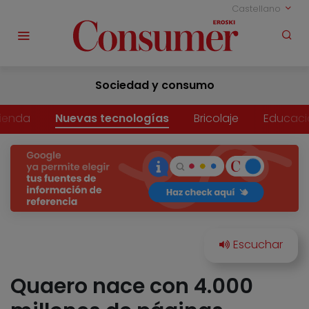
Castellano
Sociedad y consumo
vienda
Nuevas tecnologías
Bricolaje
Educaci
Quaero nace con 4.000