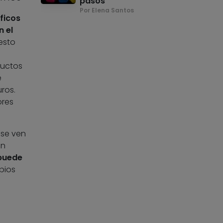
pasos
Por Elena Santos
ficos
n el
esto
ductos
e
ros.
ores
 se ven
én
puede
pios