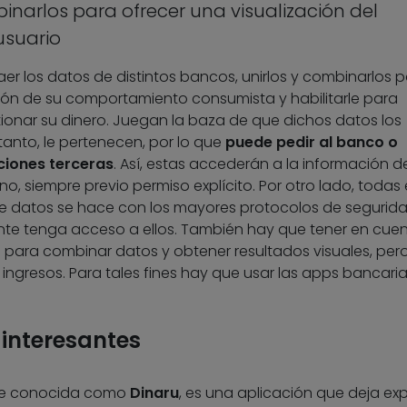
inarlos para ofrecer una visualización del
usuario
er los datos de distintos bancos, unirlos y combinarlos 
ción de su comportamiento consumista y habilitarle para
ionar su dinero. Juegan la baza de que dichos datos los
tanto, le pertenecen, por lo que
puede pedir al banco o
ciones terceras
. Así, estas accederán a la información de
o, siempre previo permiso explícito. Por otro lado, todas 
de datos se hace con los mayores protocolos de segurida
te tenga acceso a ellos. También hay que tener en cue
 para combinar datos y obtener resultados visuales, per
r ingresos. Para tales fines hay que usar las apps bancaria
 interesantes
te conocida como
Dinaru
, es una aplicación que deja ex