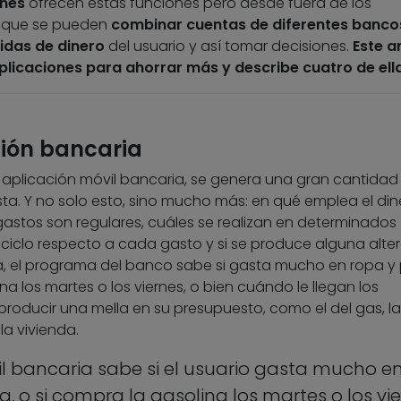
ones
ofrecen estas funciones pero desde fuera de los
 que se pueden
combinar cuentas de diferentes banco
idas de dinero
del usuario y así tomar decisiones.
Este a
aplicaciones para ahorrar más y describe cuatro de ell
ación bancaria
aplicación móvil bancaria, se genera una gran cantidad
ta. Y no solo esto, sino mucho más: en qué emplea el din
stos son regulares, cuáles se realizan en determinados
iclo respecto a cada gasto y si se produce alguna alte
ra, el programa del banco sabe si gasta mucho en ropa y
a los martes o los viernes, o bien cuándo le llegan los
producir una mella en su presupuesto, como el del gas, la
la vivienda.
il bancaria sabe si el usuario gasta mucho e
 o si compra la gasolina los martes o los vi