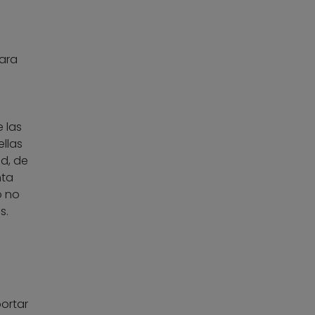
para
 las
ellas
d, de
nta
o no
s.
portar