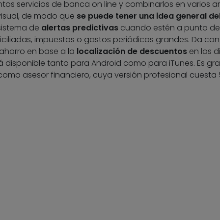
ntos servicios de banca on line y combinarlos en varios an
isual, de modo que
se puede tener una idea general de
 sistema de
alertas predictivas
cuando estén a punto de 
ciliadas, impuestos o gastos periódicos grandes. Da con
 ahorro en base a la
localización de descuentos
en los d
 disponible tanto para Android como para iTunes. Es grat
r como asesor financiero, cuya versión profesional cuesta