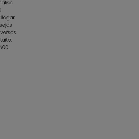
álisis
l
llegar
sejos
iversos
uito,
 500