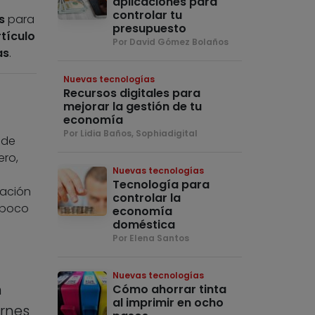
aplicaciones para
controlar tu
s
para
presupuesto
rtículo
Por David Gómez Bolaños
as
.
Nuevas tecnologías
Recursos digitales para
mejorar la gestión de tu
economía
Por Lidia Baños, Sophiadigital
 de
ero,
Nuevas tecnologías
Tecnología para
ración
controlar la
 poco
economía
doméstica
Por Elena Santos
Nuevas tecnologías
n
Cómo ahorrar tinta
al imprimir en ocho
ernes