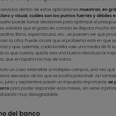
servicios dentro de estas aplicaciones
muestran, en grá
aro y visual, cuáles son los puntos fuertes y débiles e
suario puede tomar decisiones para optimizar el presupu
i se advierte que el gasto en comida se dispara mucho en
solina, libros, espectáculos, etc., se pueden ver qué pro
en la cifra. Puede ocurrir que el problema esté en que s
ia y que, además, cada botella vale una media de 15 eu
endo lo que cuesta, quizás sea una buena idea buscar mej
nos, que en España los hay de sobra.
 solo un caso extensible a múltiples campos, una vez que
stos elevados de los que se podría prescindir. Así tambi
, junio y septiembre pasan un impuesto importante,
se 
horro
para poder responder esos meses, sin verse a princi
 situación muy desagradable.
 no del banco