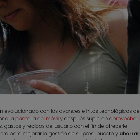
han evolucionado con los avances e hitos tecnológicos d
or
a la pantalla del móvil
y después supieron
aprovechar 
, gastos y recibos del usuario con el fin de ofrecerle
viera para mejorar la gestión de su presupuesto y
ahorrar