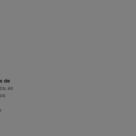
s de
os, es
los
p