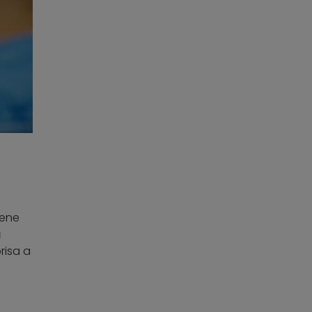
iene
a
risa a