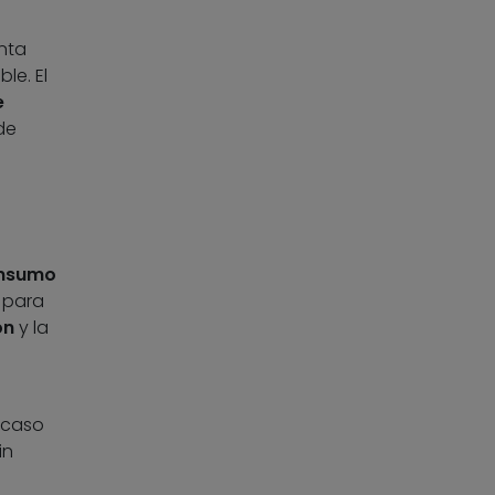
nta
le. El
e
de
nsumo
para
ón
y la
 caso
in