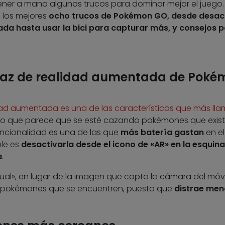
tener a mano algunos trucos para dominar mejor el juego.
n los mejores
ocho trucos de Pokémon GO, desde desac
ada hasta usar la bici para capturar más, y consejos 
terfaz de realidad aumentada de Pok
dad aumentada es una de las características que más lla
to que parece que se esté cazando pokémones que exis
funcionalidad es una de las que
más batería gastan
en el
ble es
desactivarla desde el icono de «AR» en la esquina
a
.
ual», en lugar de la imagen que capta la cámara del móvi
los pokémones que se encuentren, puesto que
distrae men