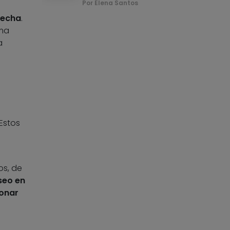
Por Elena Santos
erecha
.
rma
a
Estos
os, de
seo en
ionar