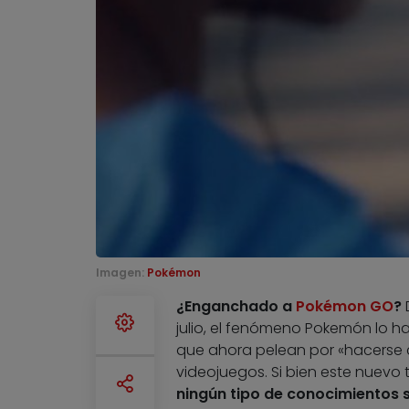
Imagen:
Pokémon
¿Enganchado a
Pokémon GO
?
D
julio, el fenómeno Pokemón lo h
que ahora pelean por «hacerse c
videojuegos. Si bien este nuevo
ningún tipo de conocimientos s