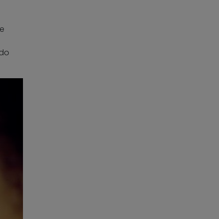
ue
ado