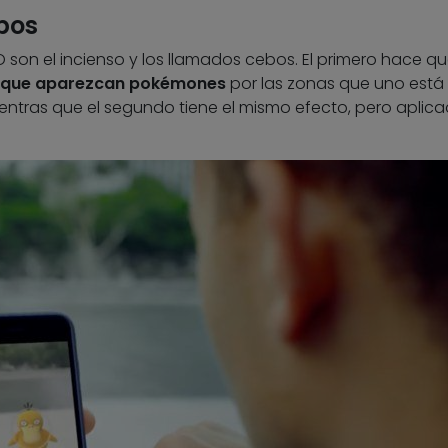
ebos
on el incienso y los llamados cebos. El primero hace q
e que aparezcan pokémones
por las zonas que uno está
ntras que el segundo tiene el mismo efecto, pero aplic