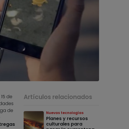
Artículos relacionados
 15 de
edades
aga de
Nuevas tecnologías
e
Planes y recursos
culturales para
ntregas