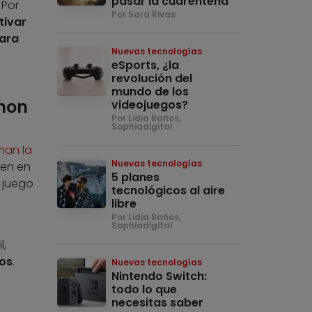
pasar la cuarentena
 Por
Por Sara Rivas
tivar
para
Nuevas tecnologías
eSports, ¿la
revolución del
mundo de los
émon
videojuegos?
Por Lidia Baños,
Sophiadigital
man la
Nuevas tecnologías
ten en
5 planes
 juego
tecnológicos al aire
libre
Por Lidia Baños,
Sophiadigital
l,
os
.
Nuevas tecnologías
Nintendo Switch:
todo lo que
necesitas saber