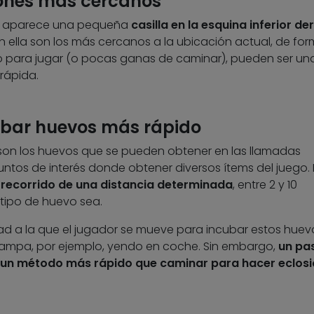
mones más cercanos
ego aparece una pequeña
casilla en la esquina inferior d
ella son los más cercanos a la ubicación actual, de fo
o para jugar (o pocas ganas de caminar), pueden ser un
rápida.
ncubar huevos más rápido
son los huevos que se pueden obtener en las llamadas
tos de interés donde obtener diversos ítems del juego. 
 recorrido de una distancia determinada
, entre 2 y 10
tipo de huevo sea.
d a la que el jugador se mueve para incubar estos huev
ampa, por ejemplo, yendo en coche. Sin embargo,
un pa
y un método más rápido que caminar para hacer eclos