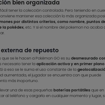
ción bien organizada
cil tener la colección controlada. Pero teniendo en cue
conviene mantener esa colección lo más organizada posib
mones por distintos criterios, como nombre, puntos d
e la pokédex
, etc. Y si el nombre del pokemon no acaba 
ar.
a externa de repuesto
s que se le hacen a Pokémon GO es su
desmesurado co
es necesario tener la
aplicación activa y en primer plano
Si a eso se le suma el uso constante de la
geolocalizaci
idad aumentada, el jugador se encuentra con que puede
ento más inoportuno.
 llevar una de esas pequeñas
baterías portátiles
que en
 al teléfono y cargarlo en cualquier momento y lugar, s