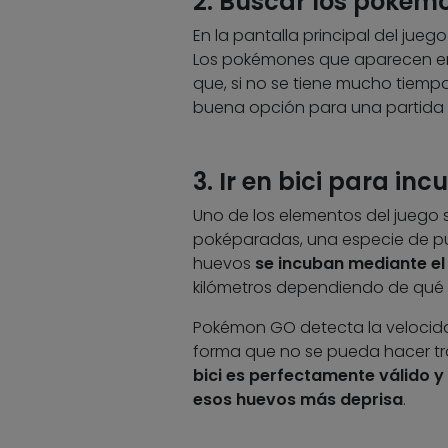
2. Buscar los poké
En la pantalla principal del ju
Los pokémones que aparecen en 
que, si no se tiene mucho tiemp
buena opción para una partida 
3. Ir en bici para i
Uno de los elementos del juego 
poképaradas, una especie de pun
huevos
se incuban mediante el
kilómetros dependiendo de qué 
Pokémon GO detecta la velocida
forma que no se pueda hacer tr
bici es perfectamente válido 
esos huevos más deprisa
.