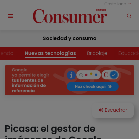
Castellano
Sociedad y consumo
vienda
Nuevas tecnologías
Bricolaje
Educaci
Picasa: el gestor de