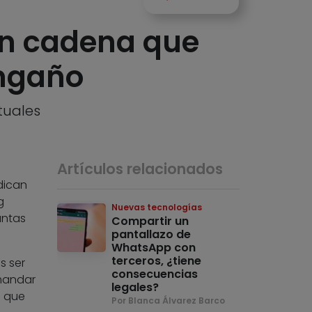
en cadena que
engaño
tuales
Artículos relacionados
dican
g
Nuevas tecnologías
untas
Compartir un
pantallazo de
WhatsApp con
terceros, ¿tiene
s ser
consecuencias
 mandar
legales?
e que
Por Blanca Álvarez Barco