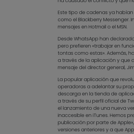
ha causado el conflicto y que ha
Este tipo de cadenas ya habían 
como el Blackberry Messenger. I
mensajes en Hotmail o el MSN.
Desde WhatsApp han declarado q
pero prefieren «trabajar en func
tontas como estas». Además, ha
a través de la aplicación y que
mensaje del director general, Ji
La popular aplicación que revol
operadoras a adelantar su propio
descarga en la tienda de aplicac
a través de su perfil oficial de T
el lanzamiento de una nueva ver
inaccesible en iTunes. Hemos p
publicación por parte de Apple»
versiones anteriores y a que Ap