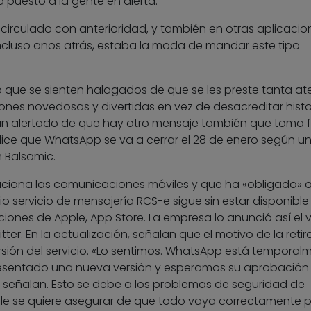
 puesto a la gente en alerta.
circulado con anterioridad, y también en otras aplicacio
ncluso años atrás, estaba la moda de mandar este tipo
ue se sienten halagados de que se les preste tanta at
iones novedosas y divertidas en vez de desacreditar histo
n alertado de que hay otro mensaje también que toma 
 dice que WhatsApp se va a cerrar el 28 de enero según u
m Balsamic.
uciona las comunicaciones móviles y que ha «obligado» a
 servicio de mensajería RCS-e sigue sin estar disponible
iones de Apple, App Store. La empresa lo anunció así el v
witter. En la actualización, señalan que el motivo de la reti
sión del servicio. «Lo sentimos. WhatsApp está temporal
resentado una nueva versión y esperamos su aprobación
, señalan. Esto se debe a los problemas de seguridad de
ple se quiere asegurar de que todo vaya correctamente p