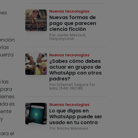
Nuevas tecnologías
nes
Nuevas formas de
pago que parecen
ciencia ficción
Por Javier Mezcua,
Helpmycash
ención
rias
fuerza
Nuevas tecnologías
¿Sabes cómo debes
n
actuar en grupos de
WhatsApp con otros
padres?
 las
Por Internet Segura for
 para
kids, IS4K-INCIBE
iernes
rada es
Nuevas tecnologías
Lo que digas en
mente
WhatsApp puede ser
 y
usado en tu contra
Por Nacho Meneses
ara el