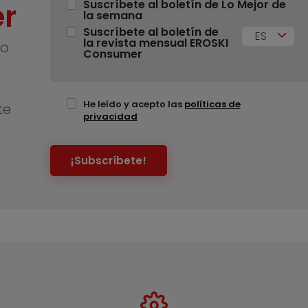
r
Suscríbete al boletín de Lo Mejor de
la semana
Suscríbete al boletín de
ES
la revista mensual EROSKI
no
Consumer
He leído y acepto las
políticas de
te
privacidad
¡Subscríbete!