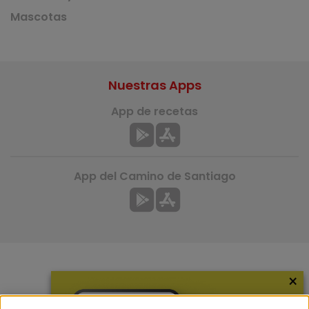
Mascotas
Nuestras Apps
App de recetas
App del Camino de Santiago
×
Más información
¿Quiénes somos?