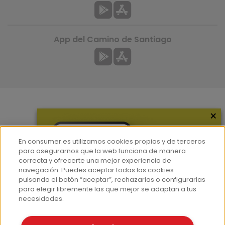
App del Camino de Santiago
×
Más información
¿Quiénes somos?
En consumer.es utilizamos cookies propias y de terceros
Hemeroteca
para asegurarnos que la web funciona de manera
correcta y ofrecerte una mejor experiencia de
Contacto
navegación. Puedes aceptar todas las cookies
pulsando el botón “aceptar”, rechazarlas o configurarlas
Prensa
para elegir libremente las que mejor se adaptan a tus
Corpus Lingüístico Consumer
necesidades.
© Fundación EROSKI