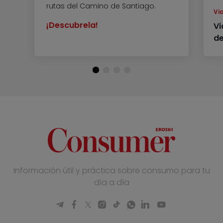
rutas del Camino de Santiago.
Vi
¡Descubrela!
Vi
de
Información útil y práctica sobre consumo para tu
día a día