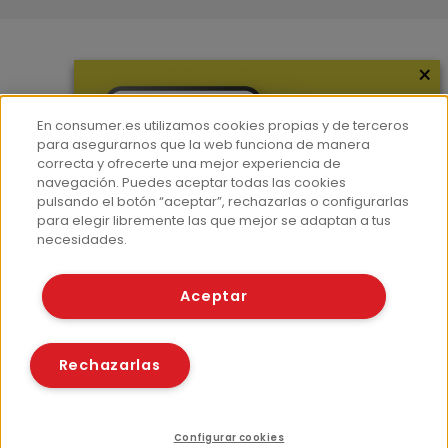
×
Más información
¿Quiénes somos?
En consumer.es utilizamos cookies propias y de terceros
Hemeroteca
para asegurarnos que la web funciona de manera
correcta y ofrecerte una mejor experiencia de
Contacto
navegación. Puedes aceptar todas las cookies
pulsando el botón “aceptar”, rechazarlas o configurarlas
Prensa
para elegir libremente las que mejor se adaptan a tus
Corpus Lingüístico Consumer
necesidades.
© Fundación EROSKI
Aceptar
Aviso legal
Políticas de privacidad
Políticas de cookies
Rechazarlas
Configurar cookies