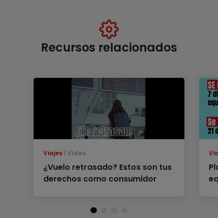
Recursos relacionados
Viajes
Vídeo
Vi
¿Vuelo retrasado? Estos son tus
Pl
derechos como consumidor
eq