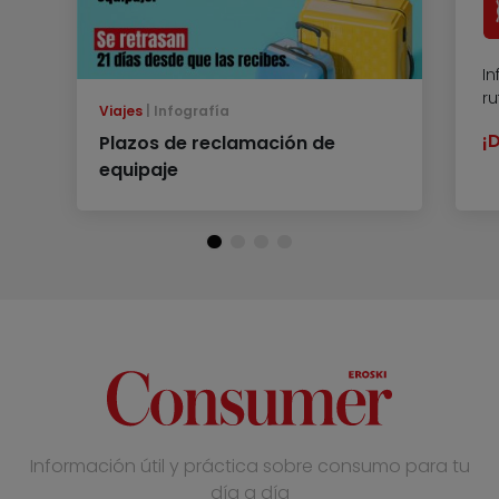
In
r
Viajes
Infografía
¡
Plazos de reclamación de
equipaje
Información útil y práctica sobre consumo para tu
día a día