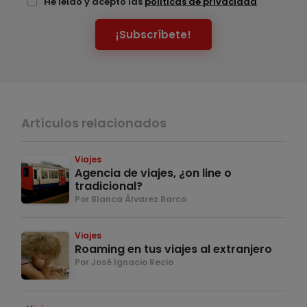
He leído y acepto las
políticas de privacidad
¡Subscríbete!
Artículos relacionados
Viajes
Agencia de viajes, ¿on line o
tradicional?
Por Blanca Álvarez Barco
Viajes
Roaming en tus viajes al extranjero
Por José Ignacio Recio