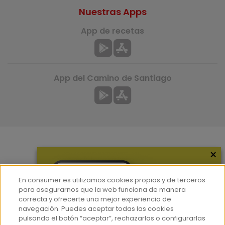
Nuestras Apps
App de recetas
App del Camino de Santiago
×
Más información
¿Quiénes somos?
En consumer.es utilizamos cookies propias y de terceros
Hemeroteca
para asegurarnos que la web funciona de manera
correcta y ofrecerte una mejor experiencia de
Contacto
navegación. Puedes aceptar todas las cookies
pulsando el botón “aceptar”, rechazarlas o configurarlas
Prensa