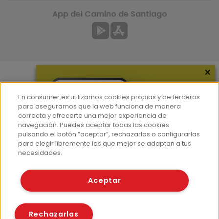
App del Camino de Santiago
×
Más información
En consumer.es utilizamos cookies propias y de terceros
¿Quiénes somos?
para asegurarnos que la web funciona de manera
correcta y ofrecerte una mejor experiencia de
Hemeroteca
navegación. Puedes aceptar todas las cookies
pulsando el botón “aceptar”, rechazarlas o configurarlas
Contacto
para elegir libremente las que mejor se adaptan a tus
Prensa
necesidades.
Corpus Lingüístico Consumer
Aceptar
© Fundación EROSKI
Aviso legal
Políticas de privacidad
Rechazarlas
Políticas de cookies