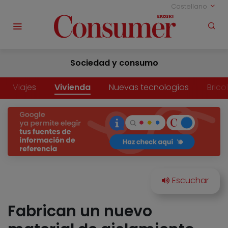
Castellano
Sociedad y consumo
Viajes
Vivienda
Nuevas tecnologías
Brico
Fabrican un nuevo