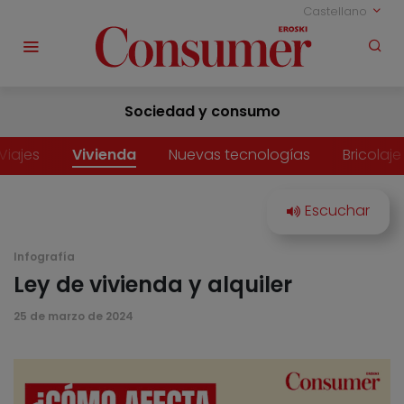
Castellano
Sociedad y consumo
Viajes
Vivienda
Nuevas tecnologías
Bricolaje
Infografía
Ley de vivienda y alquiler
25 de marzo de 2024