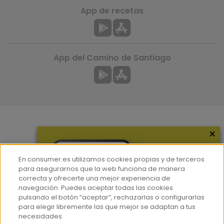
App de recetas
App del Camino de Santiago
×
Más información
¿Quiénes somos?
En consumer.es utilizamos cookies propias y de terceros
Hemeroteca
para asegurarnos que la web funciona de manera
correcta y ofrecerte una mejor experiencia de
Contacto
navegación. Puedes aceptar todas las cookies
pulsando el botón “aceptar”, rechazarlas o configurarlas
Prensa
para elegir libremente las que mejor se adaptan a tus
Corpus Lingüístico Consumer
necesidades.