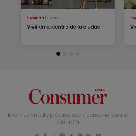
Vivienda
Vídeo
Vi
Vivir en el centro de la ciudad
Vi
Información útil y práctica sobre consumo para tu
día a día