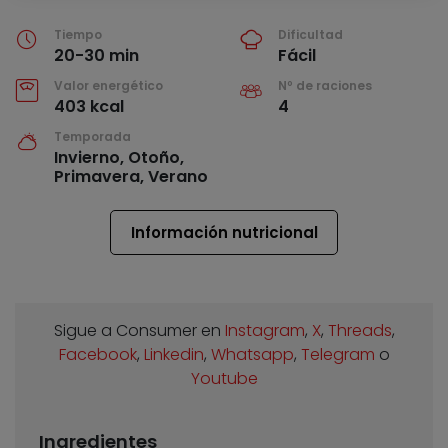
Tiempo
Dificultad
20-30 min
Fácil
Valor energético
Nº de raciones
403 kcal
4
Temporada
Invierno, Otoño,
Primavera, Verano
Información nutricional
Sigue a Consumer en
Instagram
,
X
,
Threads
,
Facebook
,
Linkedin
,
Whatsapp
,
Telegram
o
Youtube
Ingredientes