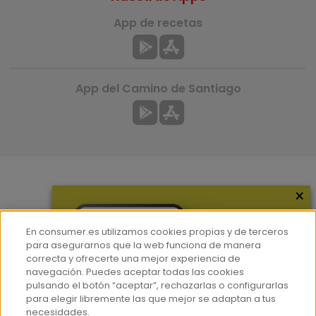
App de recetas
App del Camino de Santiago
×
Más información
¿Quiénes somos?
En consumer.es utilizamos cookies propias y de terceros
Hemeroteca
para asegurarnos que la web funciona de manera
correcta y ofrecerte una mejor experiencia de
Contacto
navegación. Puedes aceptar todas las cookies
pulsando el botón “aceptar”, rechazarlas o configurarlas
Prensa
para elegir libremente las que mejor se adaptan a tus
Corpus Lingüístico Consumer
necesidades.