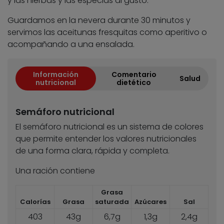
y las hierbas y las especias al gusto.
Guardamos en la nevera durante 30 minutos y
servimos las aceitunas fresquitas como aperitivo o
acompañando a una ensalada.
Información
Comentario
Salud
nutricional
dietético
Semáforo nutricional
El semáforo nutricional es un sistema de colores
que permite entender los valores nutricionales
de una forma clara, rápida y completa.
Una ración contiene
Grasa
Calorías
Grasa
saturada
Azúcares
Sal
403
43g
6,7g
1,3g
2,4g