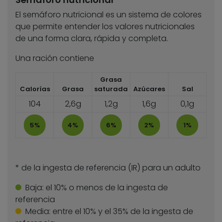
El semáforo nutricional es un sistema de colores
que permite entender los valores nutricionales
de una forma clara, rápida y completa.
Una ración contiene
Grasa
Calorías
Grasa
saturada
Azúcares
Sal
104
2,6g
1,2g
1,6g
0,1g
5%
4%
6%
2%
1%
* de la ingesta de referencia (IR) para un adulto
Baja:
el 10% o menos de la ingesta de
referencia
Media:
entre el 10% y el 35% de la ingesta de