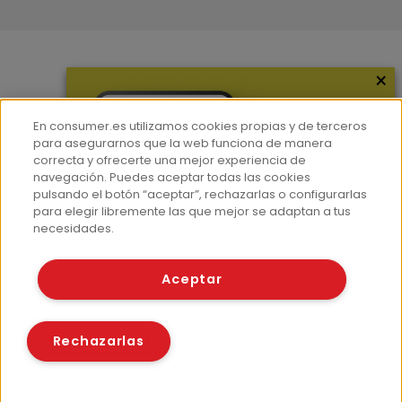
×
Más información
¿Quiénes somos?
En consumer.es utilizamos cookies propias y de terceros
Hemeroteca
para asegurarnos que la web funciona de manera
correcta y ofrecerte una mejor experiencia de
Contacto
navegación. Puedes aceptar todas las cookies
pulsando el botón “aceptar”, rechazarlas o configurarlas
Prensa
para elegir libremente las que mejor se adaptan a tus
Corpus Lingüístico Consumer
necesidades.
© Fundación EROSKI
Aceptar
Aviso legal
Políticas de privacidad
Políticas de cookies
Rechazarlas