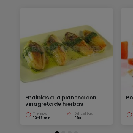
Endibias a la plancha con
Bo
vinagreta de hierbas
Tiempo
Dificultad
10-15 min
Fácil