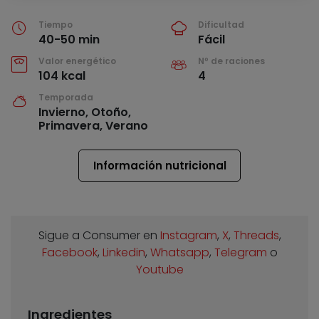
Tiempo
Dificultad
40-50 min
Fácil
Valor energético
Nº de raciones
104 kcal
4
Temporada
Invierno, Otoño,
Primavera, Verano
Información nutricional
Sigue a Consumer en
Instagram
,
X
,
Threads
,
Facebook
,
Linkedin
,
Whatsapp
,
Telegram
o
Youtube
Ingredientes