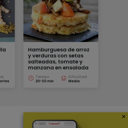
lla
Hamburguesa de arroz
y verduras con setas
salteadas, tomate y
manzana en ensalada
ad
Tiempo
Dificultad
antes
20-30 min
Media
×