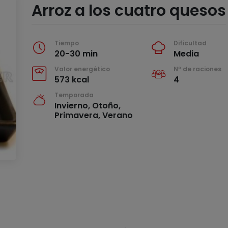
Arroz a los cuatro quesos
Tiempo
Dificultad
20-30 min
Media
Valor energético
Nº de raciones
573 kcal
4
Temporada
Invierno, Otoño,
Primavera, Verano