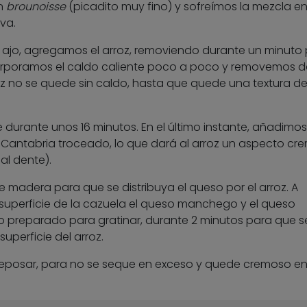
en
brounoisse
(picadito muy fino) y sofreímos la mezcla e
va.
l ajo, agregamos el arroz, removiendo durante un minuto
ncorporamos el caldo caliente poco a poco y removemos d
z no se quede sin caldo, hasta que quede una textura de
durante unos 16 minutos. En el último instante, añadimos
 Cantabria troceado, lo que dará al arroz un aspecto cr
al dente).
adera para que se distribuya el queso por el arroz. A
superficie de la cazuela el queso manchego y el queso
no preparado para gratinar, durante 2 minutos para que s
superficie del arroz.
r reposar, para no se seque en exceso y quede cremoso en