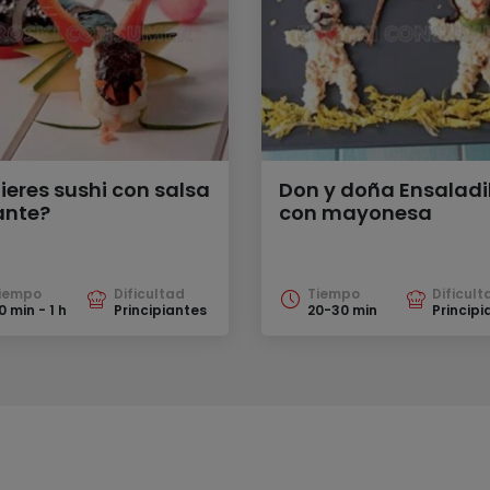
ieres sushi con salsa
Don y doña Ensaladi
ante?
con mayonesa
iempo
Dificultad
Tiempo
Dificult
0 min - 1 h
Principiantes
20-30 min
Principi