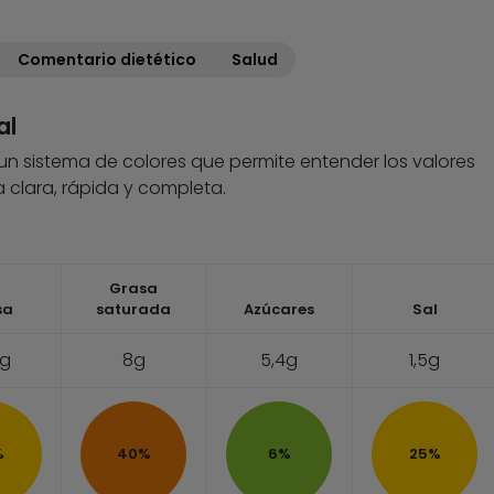
Comentario dietético
Salud
al
 un sistema de colores que permite entender los valores
 clara, rápida y completa.
Grasa
sa
saturada
Azúcares
Sal
3g
8g
5,4g
1,5g
%
40%
6%
25%