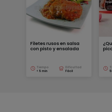
Filetes rusos en salsa
¿Qu
con pisto y ensalada
pic
Tiempo
Dificultad
T
< 5 min
Fácil
5