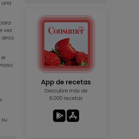
n una
 para
e vez
 arroz
 el
emoso
App de recetas
Descubre más de
6.000 recetas
e
 su