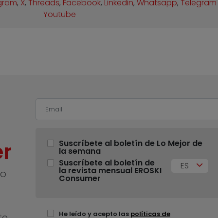
gram
,
X
,
Threads
,
Facebook
,
Linkedin
,
Whatsapp
,
Telegram
Youtube
r
Suscríbete al boletín de Lo Mejor de
la semana
Suscríbete al boletín de
ES
la revista mensual EROSKI
no
Consumer
He leído y acepto las
políticas de
te