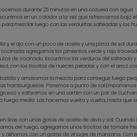
y cocemos durante 25 minutos en una cazuela con agua
escurrimos en un colador a la vez que refrescamos bajo el
para mezclar luego con las verduritas salteadas y los fr
lla y el ajo con un poco de aceite y una pizca de sal dura
é cocinada agregamos los pimientos verde y rojo trocea
utos de cocinado. Escurrimos las verduras del salteado y
ol, con los trocitos de nueces peladas y con el arroz co
batida y amasamos la mezcla para conseguir luego pe
 las hamburguesas. Ponemos a punto de sal.Empanamos 
grueso y salteamos en una sartén con un par de cucha
 a fuego medio. Las hacemos vuelta y vuelta, hasta que s
n tiras con unas gotas de aceite de oliva y sal. Cuando
acamos del fuego, agregamos unos trocitos de tomate fre
 y aliñamos con un gotas de vinagre de manzana. Con e