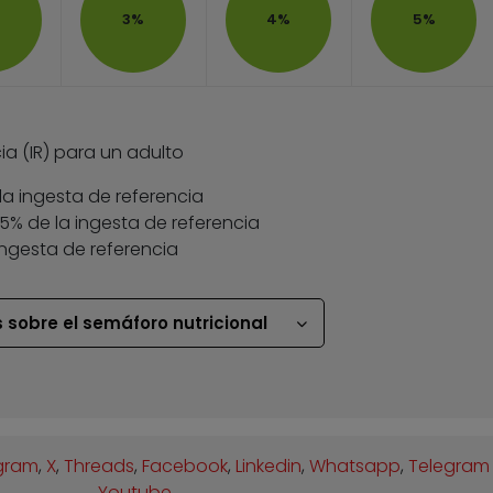
3%
4%
5%
ia (IR) para un adulto
la ingesta de referencia
 35% de la ingesta de referencia
ingesta de referencia
 sobre el semáforo nutricional
gram
,
X
,
Threads
,
Facebook
,
Linkedin
,
Whatsapp
,
Telegram
Youtube