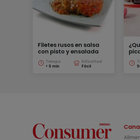
Filetes rusos en salsa
¿Qu
con pisto y ensalada
pic
Tiempo
Dificultad
T
< 5 min
Fácil
5
Cana
Alime