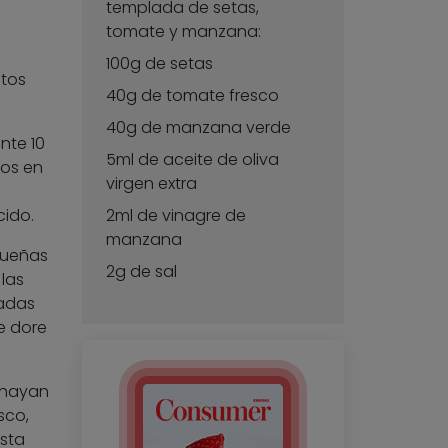
templada de setas,
tomate y manzana:
100g de setas
utos
40g de tomate fresco
40g de manzana verde
nte 10
5ml de aceite de oliva
dos en
virgen extra
cido.
2ml de vinagre de
manzana
queñas
2g de sal
las
radas
e dore
 hayan
sco,
sta