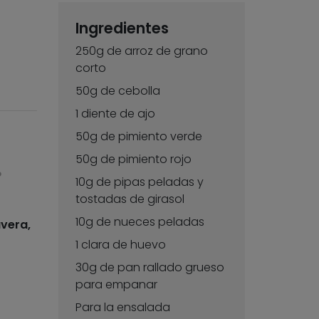
Ingredientes
250g de arroz de grano
corto
50g de cebolla
1 diente de ajo
50g de pimiento verde
50g de pimiento rojo
o
10g de pipas peladas y
tostadas de girasol
10g de nueces peladas
vera,
1 clara de huevo
30g de pan rallado grueso
para empanar
Para la ensalada