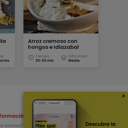
lla
Arroz cremoso con
hongos e Idiazabal
ad
Tiempo
Dificultad
antes
20-30 min
Media
×
formación
Nuestras Apps
es somos?
App de recetas