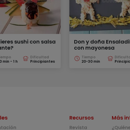
ieres sushi con salsa
Don y doña Ensaladi
ante?
con mayonesa
iempo
Dificultad
Tiempo
Dificult
0 min - 1 h
Principiantes
20-30 min
Principi
les
Recursos
Más in
ntación
Revista
¿Quién