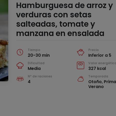
Hamburguesa de arroz y
verduras con setas
salteadas, tomate y
manzana en ensalada
Tiempo
Precio
20-30 min
Inferior a 5
Dificultad
Valor energétic
Media
327 kcal
Nº de raciones
Temporada
4
Otoño, Prima
Verano