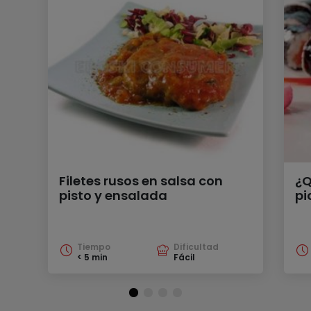
Filetes rusos en salsa con
¿Q
pisto y ensalada
pi
Tiempo
Dificultad
< 5 min
Fácil