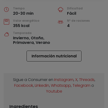
Tiempo
Dificultad
20-30 min
Fácil
Valor energético
Nº de raciones
355 kcal
4
Temporada
Invierno, Otoño,
Primavera, Verano
Información nutricional
Sigue a Consumer en
Instagram
,
X
,
Threads
,
Facebook
,
Linkedin
,
Whatsapp
,
Telegram
o
Youtube
Ingredientes