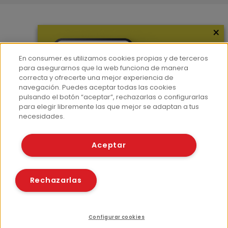
×
Más información
¿Quiénes somos?
En consumer.es utilizamos cookies propias y de terceros
Hemeroteca
para asegurarnos que la web funciona de manera
correcta y ofrecerte una mejor experiencia de
Contacto
navegación. Puedes aceptar todas las cookies
pulsando el botón “aceptar”, rechazarlas o configurarlas
Prensa
para elegir libremente las que mejor se adaptan a tus
Corpus Lingüístico Consumer
necesidades.
© Fundación EROSKI
Aceptar
Aviso legal
Políticas de privacidad
Políticas de cookies
Rechazarlas
Configurar cookies