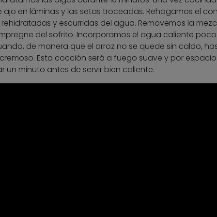
e ajo en láminas y las setas troceadas. Rehogamos el co
s rehidratadas y escurridas del agua. Removemos la mezc
mpregne del sofrito. Incorporamos el agua caliente poco
ando, de manera que el arroz no se quede sin caldo, ha
 cremoso. Esta cocción será a fuego suave y por espacio
 un minuto antes de servir bien caliente.