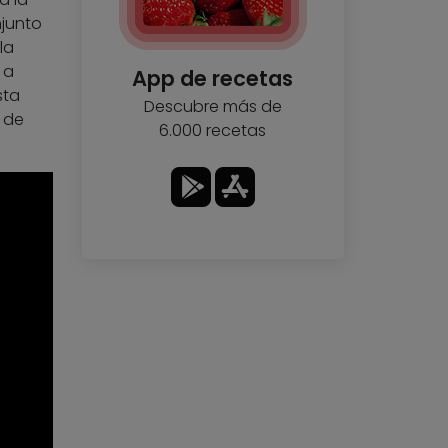
njunto
la
 a
App de recetas
sta
Descubre más de
 de
6.000 recetas