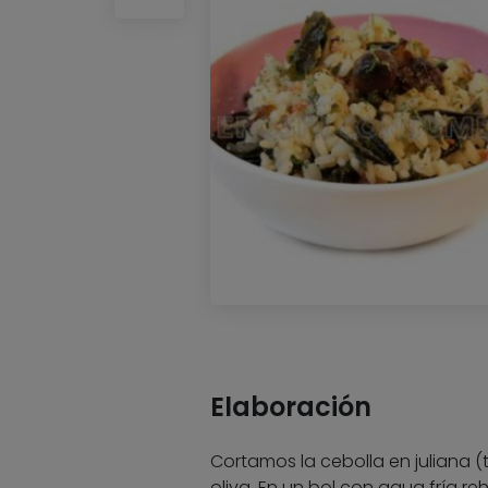
Elaboración
Cortamos la cebolla en juliana (t
oliva. En un bol con agua fría r