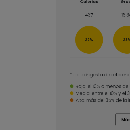
Calorías
Gra
437
16,
22%
23
* de la ingesta de referenc
Baja:
el 10% o menos de 
Media:
entre el 10% y el
Alta:
más del 35% de la 
Más