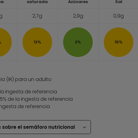
sa
saturada
Azúcares
Sal
3g
2,7g
2,9g
0,9g
%
13%
3%
15%
ia (IR) para un adulto
la ingesta de referencia
 35% de la ingesta de referencia
ingesta de referencia
 sobre el semáforo nutricional