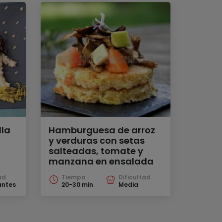
lla
Hamburguesa de arroz
y verduras con setas
salteadas, tomate y
manzana en ensalada
ad
Tiempo
Dificultad
antes
20-30 min
Media