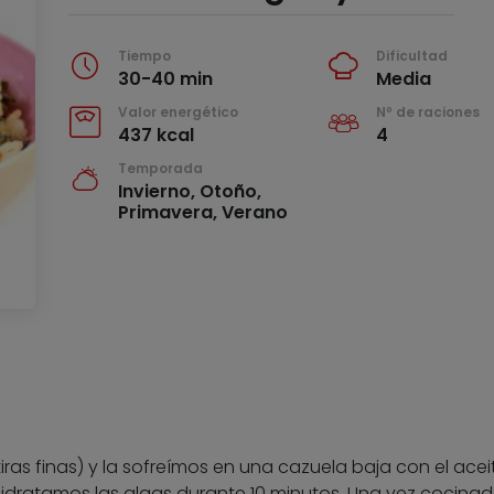
Tiempo
Dificultad
30-40 min
Media
Valor energético
Nº de raciones
437 kcal
4
Temporada
Invierno, Otoño,
Primavera, Verano
iras finas) y la sofreímos en una cazuela baja con el acei
ehidratamos las algas durante 10 minutos. Una vez cocinad