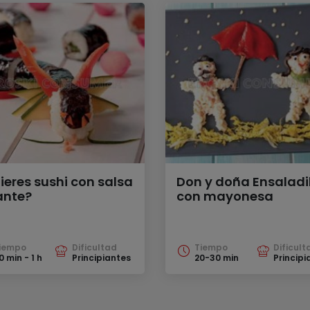
ieres sushi con salsa
Don y doña Ensaladi
ante?
con mayonesa
iempo
Dificultad
Tiempo
Dificult
0 min - 1 h
Principiantes
20-30 min
Principi