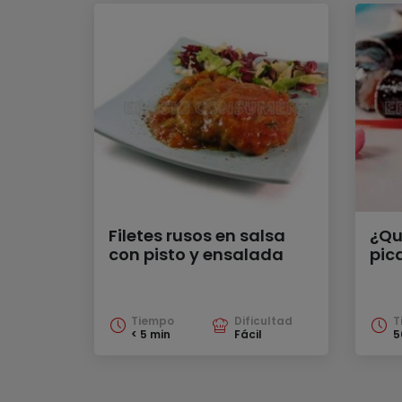
Filetes rusos en salsa
¿Qu
con pisto y ensalada
pic
Tiempo
Dificultad
T
< 5 min
Fácil
5