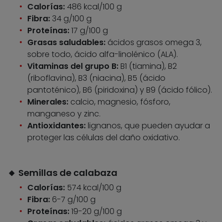
Calorías:
486 kcal/100 g
Fibra:
34 g/100 g
Proteínas:
17 g/100 g
Grasas saludables:
ácidos grasos omega 3,
sobre todo, ácido alfa-linolénico (ALA).
Vitaminas del grupo B:
B1 (tiamina), B2
(riboflavina), B3 (niacina), B5 (ácido
pantoténico), B6 (piridoxina) y B9 (ácido fólico).
Minerales:
calcio, magnesio, fósforo,
manganeso y zinc.
Antioxidantes:
lignanos, que pueden ayudar a
proteger las células del daño oxidativo.
🔸 Semillas de calabaza
Calorías:
574 kcal/100 g
Fibra:
6-7 g/100 g
Proteínas:
19-20 g/100 g