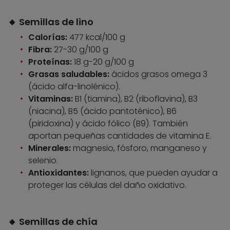
🔸 Semillas de lino
Calorías:
477 kcal/100 g
Fibra:
27-30 g/100 g
Proteínas:
18 g-20 g/100 g
Grasas saludables:
ácidos grasos omega 3
(ácido alfa-linolénico).
Vitaminas:
B1 (tiamina), B2 (riboflavina), B3
(niacina), B5 (ácido pantoténico), B6
(piridoxina) y ácido fólico (B9). También
aportan pequeñas cantidades de vitamina E.
Minerales:
magnesio, fósforo, manganeso y
selenio.
Antioxidantes:
lignanos, que pueden ayudar a
proteger las células del daño oxidativo.
🔸 Semillas de chía