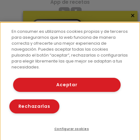
App de recetas
×
App del Camino de Santiago
En consumer.es utilizamos cookies propias y de terceros
para asegurarnos que la web funciona de manera
correcta y ofrecerte una mejor experiencia de
navegación. Puedes aceptar todas las cookies
pulsando el botón “aceptar”, rechazarlas o configurarlas
para elegir libremente las que mejor se adaptan a tus
necesidades.
Más información
Aceptar
¿Quiénes somos?
Hemeroteca
Rechazarlas
Contacto
Prensa
Corpus Lingüístico Consumer
Configurar cookies
Índice
Recursos relacionados
Compartir