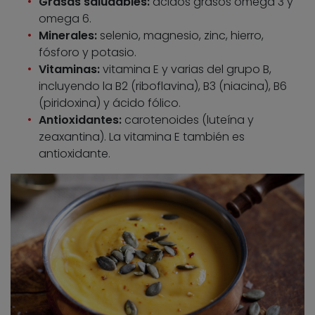
Grasas saludables:
ácidos grasos omega 3 y
omega 6.
Minerales:
selenio, magnesio, zinc, hierro,
fósforo y potasio.
Vitaminas:
vitamina E y varias del grupo B,
incluyendo la B2 (riboflavina), B3 (niacina), B6
(piridoxina) y ácido fólico.
Antioxidantes:
carotenoides (luteína y
zeaxantina). La vitamina E también es
antioxidante.