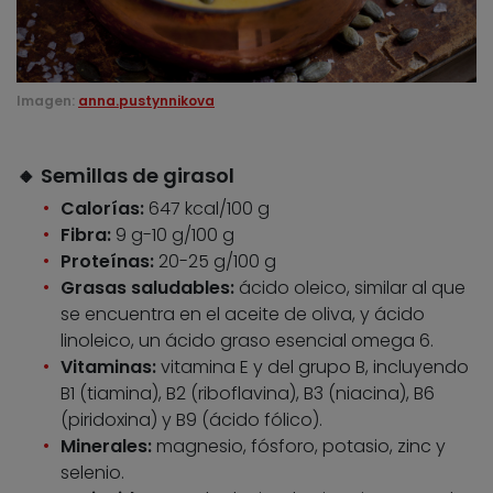
Imagen:
anna.pustynnikova
🔸 Semillas de girasol
Calorías:
647 kcal/100 g
Fibra:
9 g-10 g/100 g
Proteínas:
20-25 g/100 g
Grasas saludables:
ácido oleico, similar al que
se encuentra en el aceite de oliva, y ácido
linoleico, un ácido graso esencial omega 6.
Vitaminas:
vitamina E y del grupo B, incluyendo
B1 (tiamina), B2 (riboflavina), B3 (niacina), B6
(piridoxina) y B9 (ácido fólico).
Minerales:
magnesio, fósforo, potasio, zinc y
selenio.