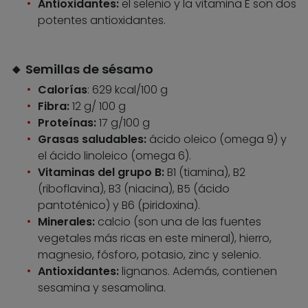
Antioxidantes:
el selenio y la vitamina E son dos
potentes antioxidantes.
🔸 Semillas de sésamo
Calorías
: 629 kcal/100 g
Fibra:
12 g/ 100 g
Proteínas:
17 g/100 g
Grasas saludables:
ácido oleico (omega 9) y
el ácido linoleico (omega 6).
Vitaminas del grupo B:
B1 (tiamina), B2
(riboflavina), B3 (niacina), B5 (ácido
pantoténico) y B6 (piridoxina).
Minerales:
calcio (son una de las fuentes
vegetales más ricas en este mineral), hierro,
magnesio, fósforo, potasio, zinc y selenio.
Antioxidantes:
lignanos. Además, contienen
sesamina y sesamolina.