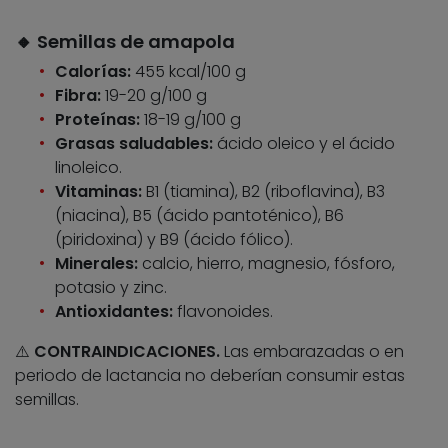
🔸 Semillas de amapola
Calorías:
455 kcal/100 g
Fibra:
19-20 g/100 g
Proteínas:
18-19 g/100 g
Grasas saludables:
ácido oleico y el ácido
linoleico.
Vitaminas:
B1 (tiamina), B2 (riboflavina), B3
(niacina), B5 (ácido pantoténico), B6
(piridoxina) y B9 (ácido fólico).
Minerales:
calcio, hierro, magnesio, fósforo,
potasio y zinc.
Antioxidantes:
flavonoides.
⚠️
CONTRAINDICACIONES.
Las embarazadas o en
periodo de lactancia no deberían consumir estas
semillas.