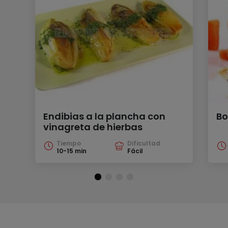
Endibias a la plancha con
Bo
vinagreta de hierbas
Tiempo
Dificultad
10-15 min
Fácil