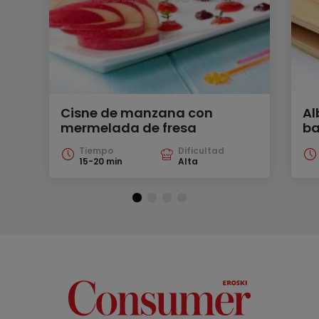
Cisne de manzana con
Al
mermelada de fresa
ba
Tiempo
Dificultad
15-20 min
Alta