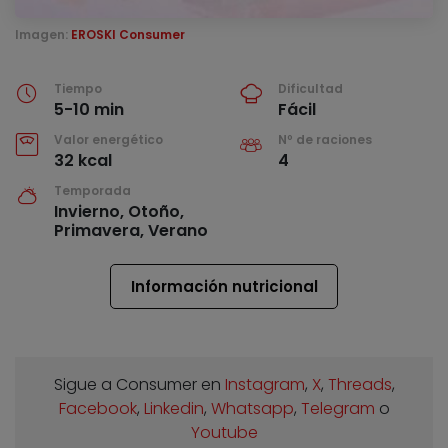
Imagen:
EROSKI Consumer
Tiempo
Dificultad
5-10 min
Fácil
Valor energético
Nº de raciones
32 kcal
4
Temporada
Invierno, Otoño,
Primavera, Verano
Información nutricional
Sigue a Consumer en
Instagram
,
X
,
Threads
,
Facebook
,
Linkedin
,
Whatsapp
,
Telegram
o
Youtube