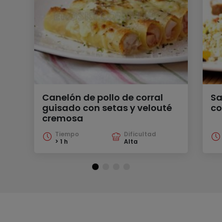
Canelón de pollo de corral
Sa
guisado con setas y velouté
co
cremosa
Tiempo
Dificultad
> 1 h
Alta