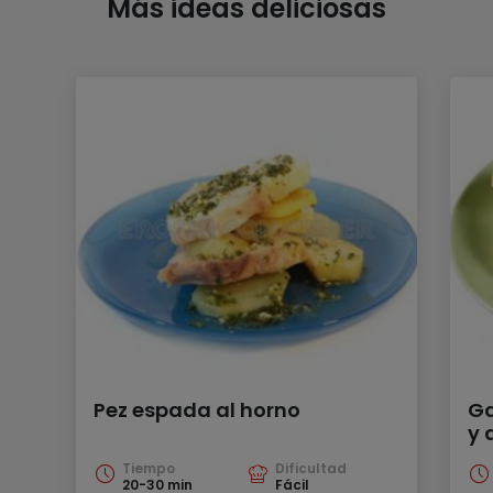
Más ideas deliciosas
Pez espada al horno
Ga
y 
Tiempo
Dificultad
20-30 min
Fácil