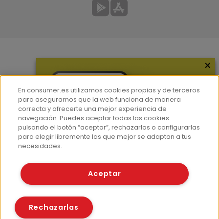
×
Más información
¿Quiénes somos?
En consumer.es utilizamos cookies propias y de terceros
Hemeroteca
para asegurarnos que la web funciona de manera
correcta y ofrecerte una mejor experiencia de
Contacto
navegación. Puedes aceptar todas las cookies
pulsando el botón “aceptar”, rechazarlas o configurarlas
Prensa
para elegir libremente las que mejor se adaptan a tus
Corpus Lingüístico Consumer
necesidades.
© Fundación EROSKI
Aceptar
Aviso legal
Políticas de privacidad
Políticas de cookies
Rechazarlas