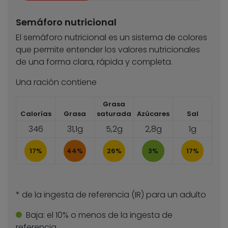
Semáforo nutricional
El semáforo nutricional es un sistema de colores
que permite entender los valores nutricionales
de una forma clara, rápida y completa.
Una ración contiene
Grasa
Calorías
Grasa
saturada
Azúcares
Sal
346
31,1g
5,2g
2,8g
1g
17%
44%
26%
3%
17%
* de la ingesta de referencia (IR) para un adulto
Baja:
el 10% o menos de la ingesta de
referencia