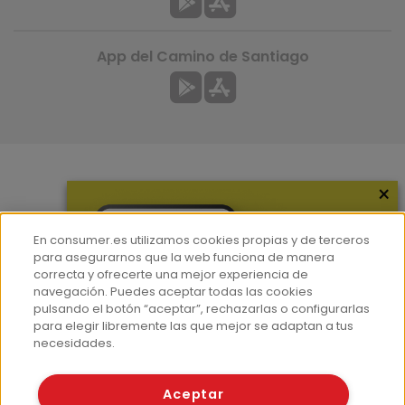
App del Camino de Santiago
×
Más información
¿Quiénes somos?
En consumer.es utilizamos cookies propias y de terceros
Hemeroteca
para asegurarnos que la web funciona de manera
correcta y ofrecerte una mejor experiencia de
Contacto
navegación. Puedes aceptar todas las cookies
pulsando el botón “aceptar”, rechazarlas o configurarlas
Prensa
para elegir libremente las que mejor se adaptan a tus
Corpus Lingüístico Consumer
necesidades.
© Fundación EROSKI
Aceptar