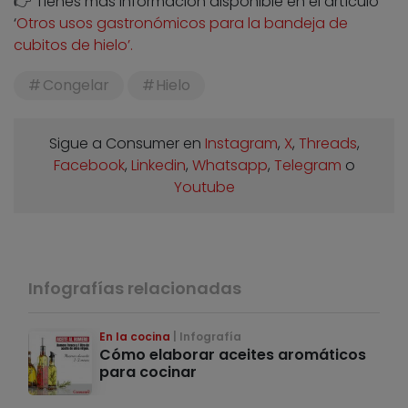
👉 Tienes más información disponible en el artículo
‘
Otros usos gastronómicos para la bandeja de
cubitos de hielo’.
Congelar
Hielo
Sigue a Consumer en
Instagram
,
X
,
Threads
,
Facebook
,
Linkedin
,
Whatsapp
,
Telegram
o
Youtube
Infografías relacionadas
En la cocina
Infografía
Cómo elaborar aceites aromáticos
para cocinar