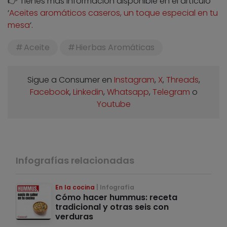
👉 Tienes más información disponible en el artículo
‘
Aceites aromáticos caseros, un toque especial en tu
mesa
‘.
Aceite
Hierbas Aromáticas
Sigue a Consumer en
Instagram
,
X
,
Threads
,
Facebook
,
Linkedin
,
Whatsapp
,
Telegram
o
Youtube
Infografías relacionadas
En la cocina
Infografía
Cómo hacer hummus: receta
tradicional y otras seis con
verduras