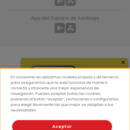
App del Camino de Santiago
×
Más información
¿Quiénes somos?
En consumer.es utilizamos cookies propias y de terceros
Hemeroteca
para asegurarnos que la web funciona de manera
correcta y ofrecerte una mejor experiencia de
Contacto
navegación. Puedes aceptar todas las cookies
pulsando el botón “aceptar”, rechazarlas o configurarlas
Prensa
para elegir libremente las que mejor se adaptan a tus
Corpus Lingüístico Consumer
necesidades.
© Fundación EROSKI
Aceptar