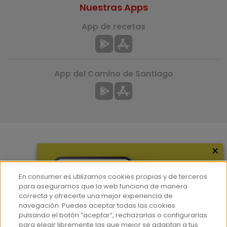
Nuestras Apps
App de recetas
App del Camino de Santiago
×
Más información
¿Quiénes somos?
En consumer.es utilizamos cookies propias y de terceros
Hemeroteca
para asegurarnos que la web funciona de manera
correcta y ofrecerte una mejor experiencia de
Contacto
navegación. Puedes aceptar todas las cookies
pulsando el botón “aceptar”, rechazarlas o configurarlas
Prensa
para elegir libremente las que mejor se adaptan a tus