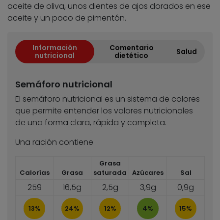
aceite de oliva, unos dientes de ajos dorados en ese
aceite y un poco de pimentón.
Información
Comentario
Salud
nutricional
dietético
Semáforo nutricional
El semáforo nutricional es un sistema de colores
que permite entender los valores nutricionales
de una forma clara, rápida y completa.
Una ración contiene
Grasa
Calorías
Grasa
saturada
Azúcares
Sal
259
16,5g
2,5g
3,9g
0,9g
13%
24%
12%
4%
15%