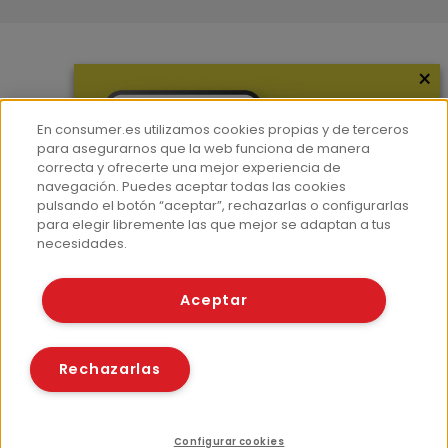
×
Más información
¿Quiénes somos?
En consumer.es utilizamos cookies propias y de terceros
Hemeroteca
para asegurarnos que la web funciona de manera
correcta y ofrecerte una mejor experiencia de
Contacto
navegación. Puedes aceptar todas las cookies
pulsando el botón “aceptar”, rechazarlas o configurarlas
Prensa
para elegir libremente las que mejor se adaptan a tus
Corpus Lingüístico Consumer
necesidades.
© Fundación EROSKI
Aceptar
Aviso legal
Políticas de privacidad
Políticas de cookies
Rechazarlas
Configurar cookies