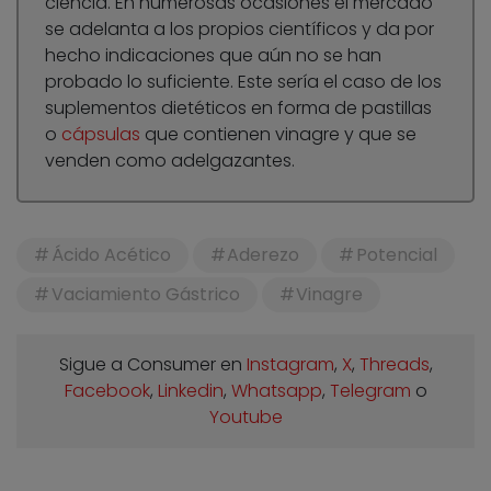
ciencia. En numerosas ocasiones el mercado
se adelanta a los propios científicos y da por
hecho indicaciones que aún no se han
probado lo suficiente. Este sería el caso de los
suplementos dietéticos en forma de pastillas
o
cápsulas
que contienen vinagre y que se
venden como adelgazantes.
Ácido Acético
Aderezo
Potencial
Vaciamiento Gástrico
Vinagre
Sigue a Consumer en
Instagram
,
X
,
Threads
,
Facebook
,
Linkedin
,
Whatsapp
,
Telegram
o
Youtube