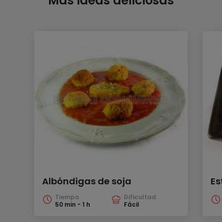
Más ideas deliciosas
Albóndigas de soja
Es
Tiempo
Dificultad
50 min - 1 h
Fácil