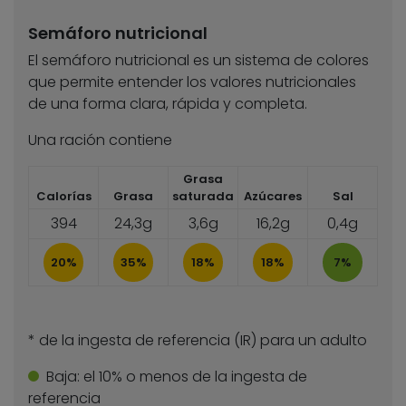
Semáforo nutricional
El semáforo nutricional es un sistema de colores
que permite entender los valores nutricionales
de una forma clara, rápida y completa.
Una ración contiene
Grasa
Calorías
Grasa
saturada
Azúcares
Sal
394
24,3g
3,6g
16,2g
0,4g
20%
35%
18%
18%
7%
* de la ingesta de referencia (IR) para un adulto
Baja:
el 10% o menos de la ingesta de
referencia