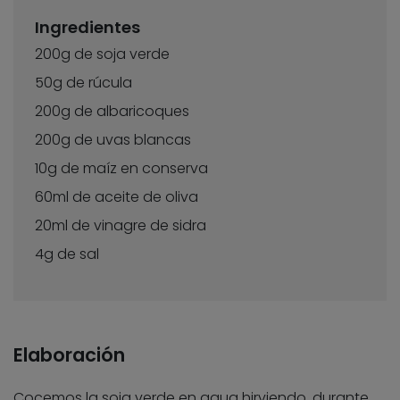
Ingredientes
200g de soja verde
50g de rúcula
200g de albaricoques
200g de uvas blancas
10g de maíz en conserva
60ml de aceite de oliva
20ml de vinagre de sidra
4g de sal
Elaboración
Cocemos la soja verde en agua hirviendo, durante