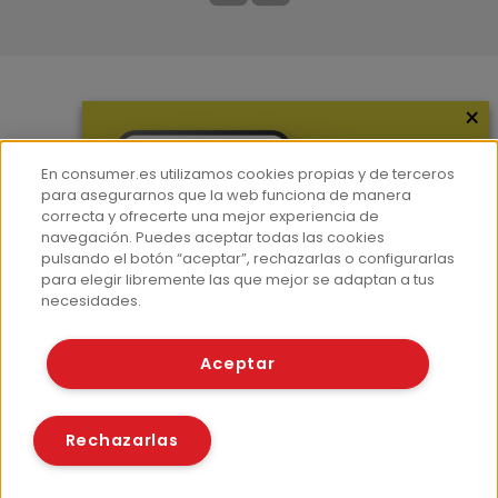
×
Más información
¿Quiénes somos?
En consumer.es utilizamos cookies propias y de terceros
Hemeroteca
para asegurarnos que la web funciona de manera
correcta y ofrecerte una mejor experiencia de
Contacto
navegación. Puedes aceptar todas las cookies
pulsando el botón “aceptar”, rechazarlas o configurarlas
Prensa
para elegir libremente las que mejor se adaptan a tus
Corpus Lingüístico Consumer
necesidades.
© Fundación EROSKI
Aceptar
Aviso legal
Políticas de privacidad
Políticas de cookies
Rechazarlas