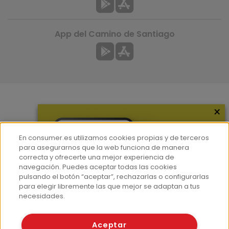
App del Camino de Santiago
×
Más información
¿Quiénes somos?
En consumer.es utilizamos cookies propias y de terceros
Hemeroteca
para asegurarnos que la web funciona de manera
correcta y ofrecerte una mejor experiencia de
Contacto
navegación. Puedes aceptar todas las cookies
pulsando el botón “aceptar”, rechazarlas o configurarlas
Prensa
para elegir libremente las que mejor se adaptan a tus
Corpus Lingüístico Consumer
necesidades.
© Fundación EROSKI
Aceptar