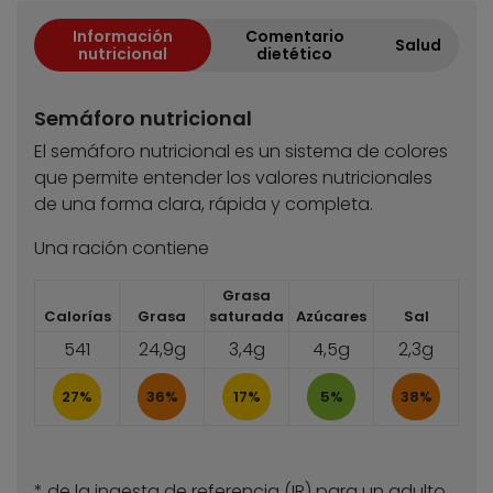
Información
Comentario
Salud
nutricional
dietético
Semáforo nutricional
El semáforo nutricional es un sistema de colores
que permite entender los valores nutricionales
de una forma clara, rápida y completa.
Una ración contiene
Grasa
Calorías
Grasa
saturada
Azúcares
Sal
541
24,9g
3,4g
4,5g
2,3g
27%
36%
17%
5%
38%
* de la ingesta de referencia (IR) para un adulto