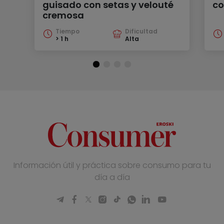
guisado con setas y velouté
co
cremosa
Tiempo
Dificultad
> 1 h
Alta
Información útil y práctica sobre consumo para tu
día a día