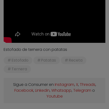
Estofado de ternera con patatas
Estofado
Patatas
Receta
Ternera
Sigue a Consumer en
Instagram
,
X
,
Threads
,
Facebook
,
Linkedin
,
Whatsapp
,
Telegram
o
Youtube