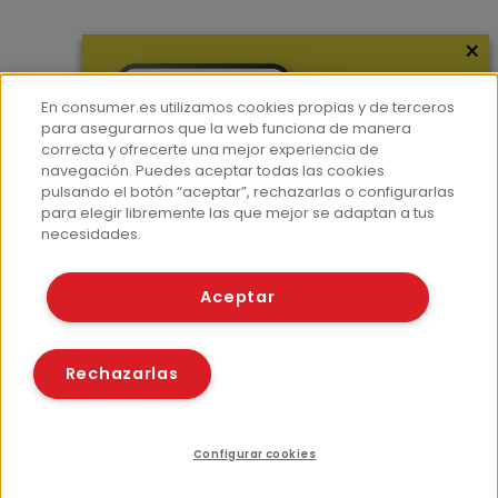
×
Más información
¿Quiénes somos?
En consumer.es utilizamos cookies propias y de terceros
Hemeroteca
para asegurarnos que la web funciona de manera
correcta y ofrecerte una mejor experiencia de
Contacto
navegación. Puedes aceptar todas las cookies
pulsando el botón “aceptar”, rechazarlas o configurarlas
Prensa
para elegir libremente las que mejor se adaptan a tus
Corpus Lingüístico Consumer
necesidades.
© Fundación EROSKI
Aceptar
Aviso legal
Políticas de privacidad
Políticas de cookies
Rechazarlas
Configurar cookies
Compartir