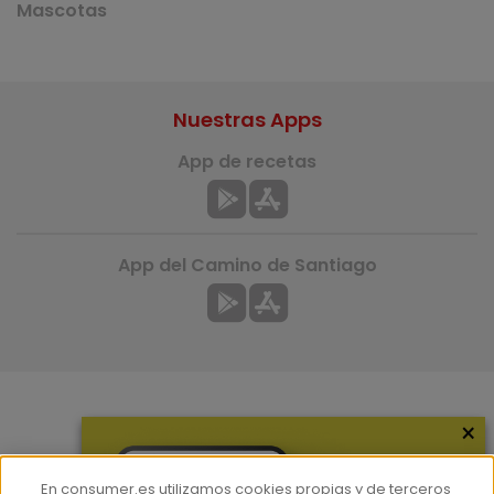
Mascotas
Nuestras Apps
App de recetas
App del Camino de Santiago
×
Más información
¿Quiénes somos?
En consumer.es utilizamos cookies propias y de terceros