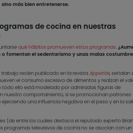
, sino más bien entretenerse.
rogramas de cocina en nuestras
s
guntarse
qué hábitos promueven estos programas
.
¿Aum
as o fomentan el sedentarismo y unas malas costumbre
trabajo recién publicado en la revista
Appetite
, señalan
even el consumo excesivo de alimentos y realzan el val
o todo ello está modelado por admiradas figuras de
 en nuestro comportamiento, si se promocionan patrones
 ejerciendo una influencia negativa en el peso y en la sa
res (de entre los cuales destaca el reputado experto Bria
s programas televisivos de cocina no se asocian con u