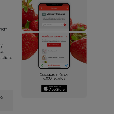
inan
uy
tos
ública.
o