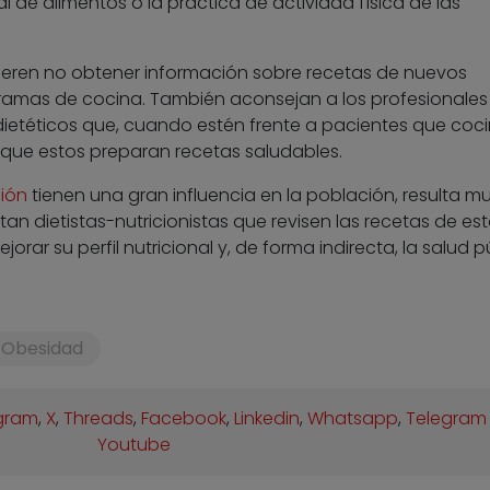
l de alimentos o la práctica de actividad física de las
ieren no obtener información sobre recetas de nuevos
gramas de cocina. También aconsejan a los profesionales
dietéticos que, cuando estén frente a pacientes que coc
que estos preparan recetas saludables.
ión
tienen una gran influencia en la población, resulta m
tan dietistas-nutricionistas que revisen las recetas de es
rar su perfil nutricional y, de forma indirecta, la salud p
Obesidad
gram
,
X
,
Threads
,
Facebook
,
Linkedin
,
Whatsapp
,
Telegram
Youtube