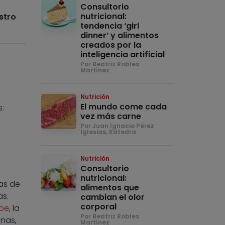
Consultorio
nutricional:
stro
tendencia ‘girl
dinner’ y alimentos
creados por la
inteligencia artificial
Por Beatriz Robles
Martínez
Nutrición
El mundo come cada
:
vez más carne
Por Juan Ignacio Pérez
Iglesias, Katedra
Nutrición
Consultorio
nutricional:
as de
alimentos que
as.
cambian el olor
corporal
ope
, la
Por Beatriz Robles
nas,
Martínez