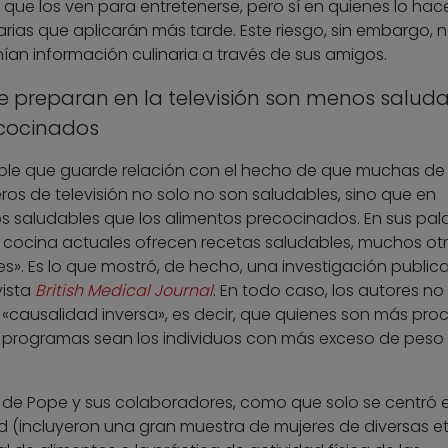
que los ven para entretenerse, pero sí en quienes lo hac
rias que aplicarán más tarde. Este riesgo, sin embargo, n
ían información culinaria a través de sus amigos.
 preparan en la televisión son menos salud
ecocinados
ble que guarde relación con el hecho de que muchas de 
os de televisión no solo no son saludables, sino que en
saludables que los alimentos precocinados. En sus pala
ocina actuales ofrecen recetas saludables, muchos ot
s». Es lo que mostró, de hecho, una investigación public
vista
British Medical Journal
. En todo caso, los autores no
«causalidad inversa», es decir, que quienes son más proc
e programas sean los individuos con más exceso de peso
io de Pope y sus colaboradores, como que solo se centró 
 (incluyeron una gran muestra de mujeres de diversas et