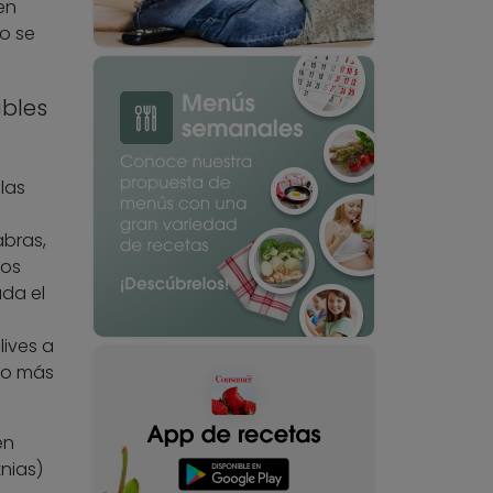
en
o se
ables
las
bras,
ros
ada el
lives a
 o más
en
nias)