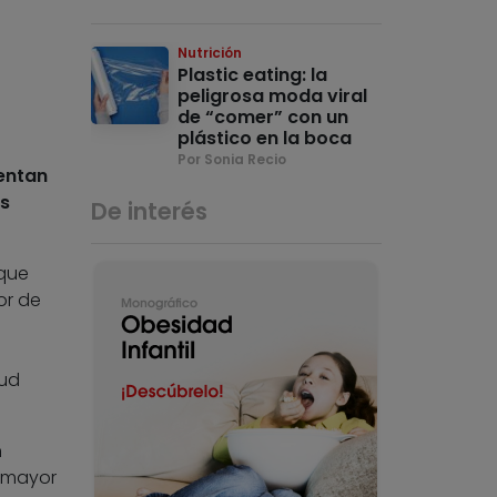
Nutrición
Plastic eating: la
peligrosa moda viral
de “comer” con un
plástico en la boca
Por Sonia Recio
entan
s
De interés
 que
or de
lud
n
n mayor