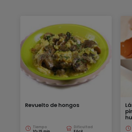
Revuelto de hongos
Lá
pi
hu
Tiempo
Dificultad
10-15 min
Fácil