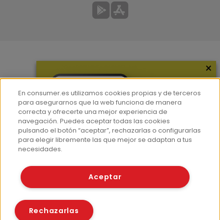
×
Más información
¿Quiénes somos?
En consumer.es utilizamos cookies propias y de terceros
Hemeroteca
para asegurarnos que la web funciona de manera
correcta y ofrecerte una mejor experiencia de
Contacto
navegación. Puedes aceptar todas las cookies
pulsando el botón “aceptar”, rechazarlas o configurarlas
Prensa
para elegir libremente las que mejor se adaptan a tus
Corpus Lingüístico Consumer
necesidades.
© Fundación EROSKI
Aceptar
Aviso legal
Políticas de privacidad
Políticas de cookies
Rechazarlas