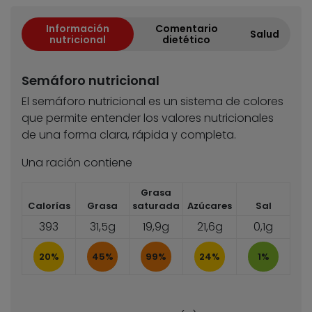
Información
Comentario
Salud
nutricional
dietético
Semáforo nutricional
El semáforo nutricional es un sistema de colores
que permite entender los valores nutricionales
de una forma clara, rápida y completa.
Una ración contiene
Grasa
Calorías
Grasa
saturada
Azúcares
Sal
393
31,5g
19,9g
21,6g
0,1g
20%
45%
99%
24%
1%