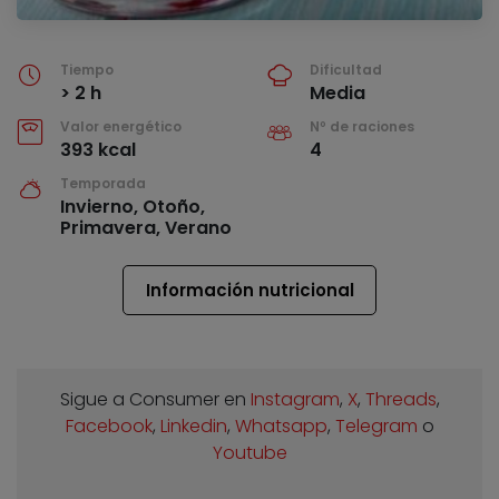
Tiempo
Dificultad
> 2 h
Media
Valor energético
Nº de raciones
393 kcal
4
Temporada
Invierno, Otoño,
Primavera, Verano
Información nutricional
Sigue a Consumer en
Instagram
,
X
,
Threads
,
Facebook
,
Linkedin
,
Whatsapp
,
Telegram
o
Youtube