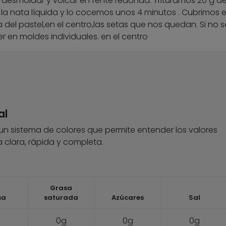
esmoldar y volcar en fente redonda. Trituramos 20 g de
 nata líquida y lo cocemos unos 4 minutos . Cubrimos e
del pastel,en el centro,las setas que nos quedan. Si no s
r en moldes individuales. en el centro
al
 un sistema de colores que permite entender los valores
 clara, rápida y completa.
Grasa
sa
saturada
Azúcares
Sal
0g
0g
0g