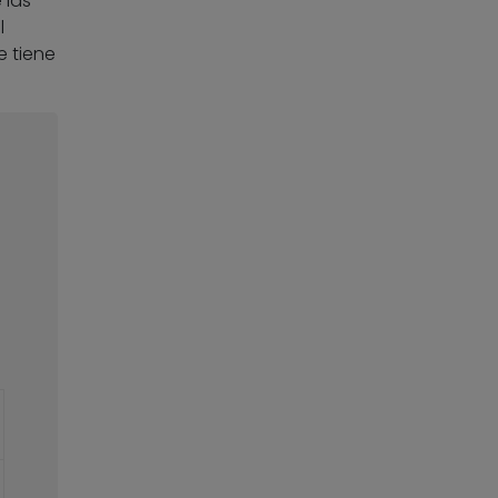
 las
l
e tiene