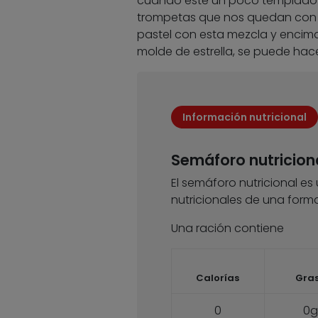
cuando esté un poco templado d
trompetas que nos quedan con la
pastel con esta mezcla y encima 
molde de estrella, se puede hace
Información nutricional
Semáforo nutricion
El semáforo nutricional es
nutricionales de una forma
Una ración contiene
Calorías
Gra
0
0g