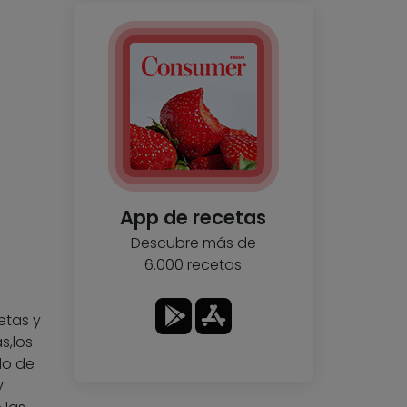
App de recetas
Descubre más de
6.000 recetas
etas y
s,los
do de
y