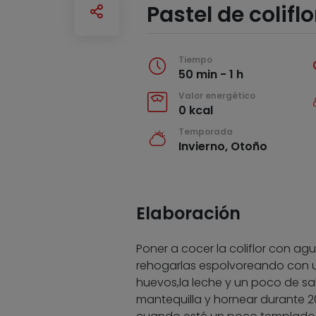
Pastel de colifl
Tiempo
50 min - 1 h
Valor energético
0 kcal
Temporada
Invierno, Otoño
Elaboración
Poner a cocer la coliflor con agu
rehogarlas espolvoreando con una 
huevos,la leche y un poco de sal
mantequilla y hornear durante 2