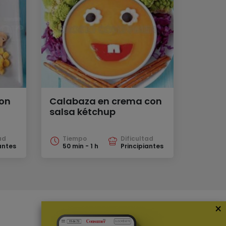
con
Calabaza en crema con
salsa kétchup
ad
Tiempo
Dificultad
antes
50 min - 1 h
Principiantes
×