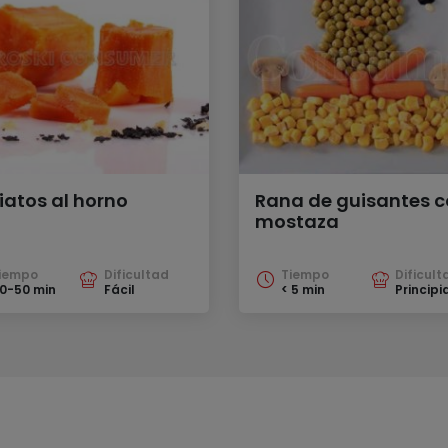
iatos al horno
Rana de guisantes 
mostaza
iempo
Dificultad
Tiempo
Dificult
0-50 min
Fácil
< 5 min
Principi