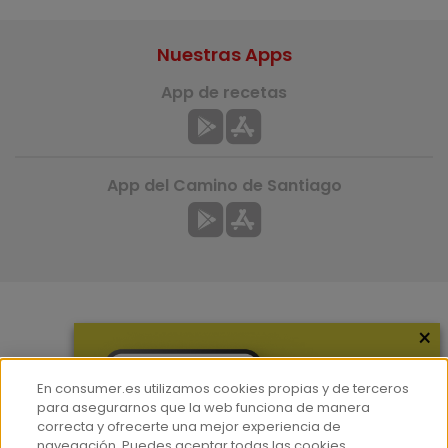
Nuestras Apps
App de recetas
App del Camino de Santiago
×
Más información
¿Quiénes somos?
En consumer.es utilizamos cookies propias y de terceros
Hemeroteca
para asegurarnos que la web funciona de manera
correcta y ofrecerte una mejor experiencia de
Contacto
navegación. Puedes aceptar todas las cookies