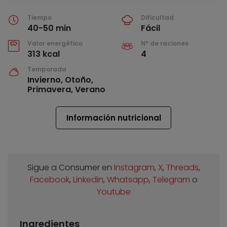
Tiempo
Dificultad
40-50 min
Fácil
Valor energético
Nº de raciones
313 kcal
4
Temporada
Invierno, Otoño,
Primavera, Verano
Información nutricional
Sigue a Consumer en
Instagram
,
X
,
Threads
,
Facebook
,
Linkedin
,
Whatsapp
,
Telegram
o
Youtube
Ingredientes