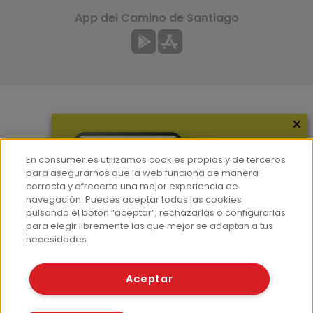
App del Camino de Santiago
×
Más información
¿Quiénes somos?
En consumer.es utilizamos cookies propias y de terceros
Hemeroteca
para asegurarnos que la web funciona de manera
correcta y ofrecerte una mejor experiencia de
Contacto
navegación. Puedes aceptar todas las cookies
pulsando el botón “aceptar”, rechazarlas o configurarlas
Prensa
para elegir libremente las que mejor se adaptan a tus
Corpus Lingüístico Consumer
necesidades.
© Fundación EROSKI
Aceptar
Aviso legal
Políticas de privacidad
Políticas de cookies