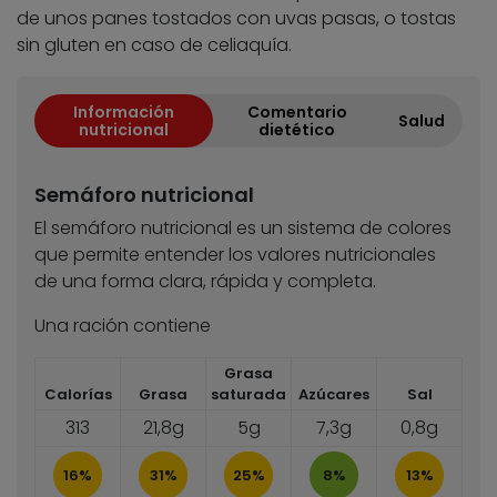
de unos panes tostados con uvas pasas, o tostas
sin gluten en caso de celiaquía.
Información
Comentario
Salud
nutricional
dietético
Semáforo nutricional
El semáforo nutricional es un sistema de colores
que permite entender los valores nutricionales
de una forma clara, rápida y completa.
Una ración contiene
Grasa
Calorías
Grasa
saturada
Azúcares
Sal
313
21,8g
5g
7,3g
0,8g
16%
31%
25%
8%
13%