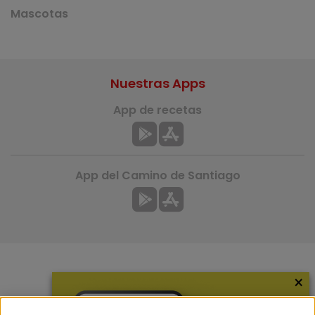
Mascotas
Nuestras Apps
App de recetas
App del Camino de Santiago
×
Más información
¿Quiénes somos?