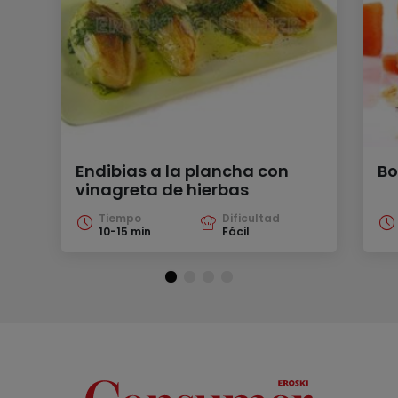
Endibias a la plancha con
Bo
vinagreta de hierbas
Tiempo
Dificultad
10-15 min
Fácil