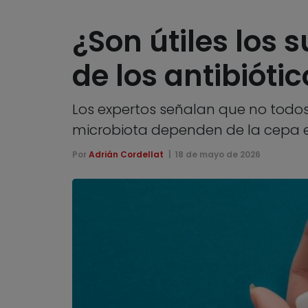
¿Son útiles los
de los antibióti
Los expertos señalan que no todos 
microbiota dependen de la cepa esp
Por
Adrián Cordellat
18 de mayo de 2026