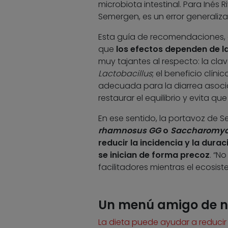
microbiota intestinal. Para Inés 
Semergen, es un error generaliz
Esta guía de recomendaciones, d
que
los efectos dependen de la 
muy tajantes al respecto: la clav
Lactobacillus
; el beneficio clín
adecuada para la diarrea asocia
restaurar el equilibrio y evita qu
En ese sentido, la portavoz d
rhamnosus GG
o
Saccharomyce
reducir la incidencia y la dura
se inician de forma precoz
. “N
facilitadores mientras el ecosis
Un menú amigo de n
La dieta puede ayudar a reducir l