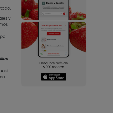
 todo.
ales y
omos
epa
llus
e si
omo