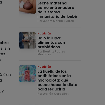
a
Leche materna
como entrenadora
del sistema
inmunitario del bebé
Por Adam Martín Skilton
Nutrición
Bajo la lupa:
alimentos con
sobre
probióticos
s, sin
Por Beatriz Robles
vos
Martínez
a
Nutrición
La huella de los
ell
en
antibióticos en la
a
microbiota: qué
puede hacer la dieta
para reducirla
 Y
Por Adrián Cordellat