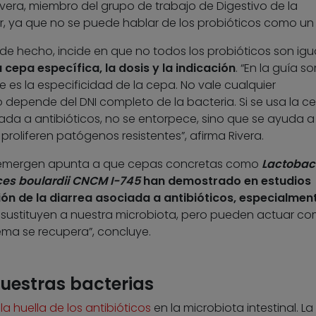
Rivera, miembro del grupo de trabajo de Digestivo de la
ar, ya que no se puede hablar de los probióticos como un
e hecho, incide en que no todos los probióticos son igu
cepa específica, la dosis y la indicación
. “En la guía s
e es la especificidad de la cepa. No vale cualquier
ico depende del DNI completo de la bacteria. Si se usa la c
da a antibióticos, no se entorpece, sino que se ayuda a
e proliferen patógenos resistentes”, afirma Rivera.
e Semergen apunta a que cepas concretas como
Lactobaci
s boulardii CNCM I-745
han demostrado en estudios
ción de la diarrea asociada a antibióticos, especialment
o sustituyen a nuestra microbiota, pero pueden actuar c
tema se recupera”, concluye.
uestras bacterias
a huella de los antibióticos
en la microbiota intestinal. La